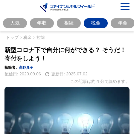
人気
年収
相続
税金
年金
トップ
>
税金
>
控除
新型コロナ下で自分に何ができる？ そうだ！
寄付をしよう！
執筆者 :
高野具子
配信日:
2020.09.06
更新日:
2025.07.02
この記事は約
4
分で読めます。