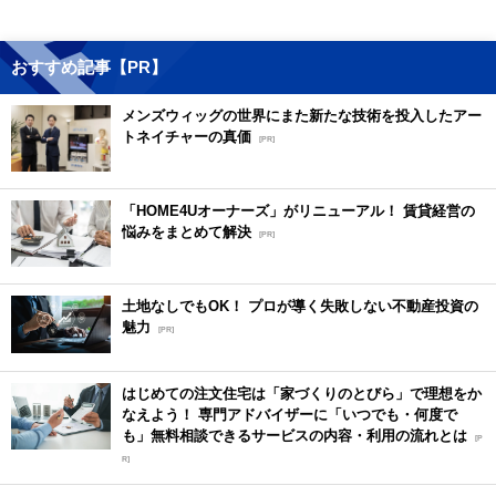
おすすめ記事【PR】
メンズウィッグの世界にまた新たな技術を投入したアー
トネイチャーの真価
[PR]
「HOME4Uオーナーズ」がリニューアル！ 賃貸経営の
悩みをまとめて解決
[PR]
土地なしでもOK！ プロが導く失敗しない不動産投資の
魅力
[PR]
はじめての注文住宅は「家づくりのとびら」で理想をか
なえよう！ 専門アドバイザーに「いつでも・何度で
も」無料相談できるサービスの内容・利用の流れとは
[P
R]