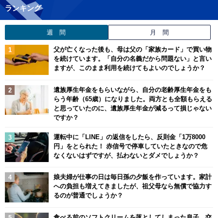
ランキング
週 間
月 間
父が亡くなった後も、母は父の「家族カード」で買い物
を続けています。「自分の名義だから問題ない」と言い
ますが、このまま利用を続けてもよいのでしょうか？
遺族厚生年金をもらいながら、自分の老齢厚生年金をも
らう年齢（65歳）になりました。両方とも全額もらえる
と思っていたのに、遺族厚生年金が減るって損じゃない
ですか？
運転中に「LINE」の返信をしたら、反則金「1万8000
円」をとられた！ 赤信号で停車していたときなので危
なくないはずですが、払わないとダメでしょうか？
娘夫婦が仕事の日は毎日孫の夕飯を作っています。家計
への負担も増えてきましたが、祖父母なら無償で協力す
るのが普通でしょうか？
食べる前のソフトクリームを落としてしまった息子。交