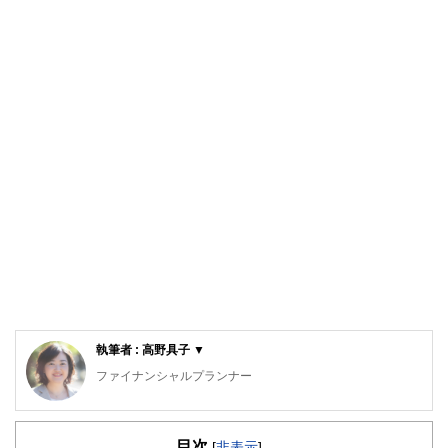
執筆者 : 高野具子 ▼
ファイナンシャルプランナー
40社扱う保険会社を扱う来店型保険相談ショップの元店長。
保険だけに留まらず、より広い視野で顧客へ金融アドバイス
目次
をするため長年勤めた保険ショップを退職。
[
非表示
]