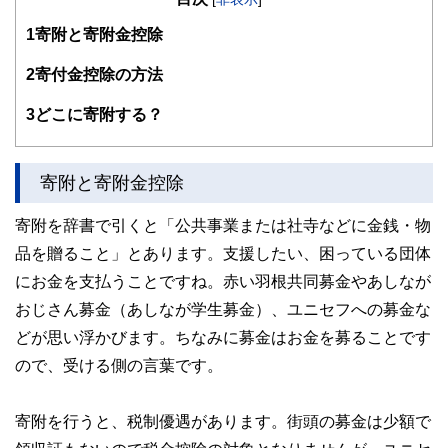
1
寄附と寄附金控除
「出会ったすべての人の懐を温め、心豊かにすること」をテ
ーマに、将来の資金作りのプランナーとして現在活動中。特
に自身の経験に基いたコンサルティングは30代40代の女性
2
寄付金控除の方法
に「話しやすく何でも相談でき安心できる」と定評あり。
3
どこに寄附する？
寄附と寄附金控除
寄附を辞書で引くと「公共事業または社寺などに金銭・物
品を贈ること」とあります。支援したい、困っている団体
にお金を支払うことですね。赤い羽根共同募金やあしなが
おじさん募金（あしなが学生募金）、ユニセフへの募金な
どが思い浮かびます。ちなみに募金はお金を募ることです
ので、受ける側の言葉です。
寄附を行うと、税制優遇があります。街頭の募金は少額で