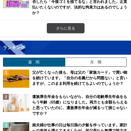
否したら「今後ゴミを捨てるな」と言われました。正直
払いたくないのですが、法的な拘束力はあるのでしょう
か？
さらに見る
ランキング
週 間
月 間
父が亡くなった後も、母は父の「家族カード」で買い物
を続けています。「自分の名義だから問題ない」と言い
ますが、このまま利用を続けてもよいのでしょうか？
遺族厚生年金をもらいながら、自分の老齢厚生年金をも
らう年齢（65歳）になりました。両方とも全額もらえる
と思っていたのに、遺族厚生年金が減るって損じゃない
ですか？
娘夫婦が仕事の日は毎日孫の夕飯を作っています。家計
への負担も増えてきましたが、祖父母なら無償で協力す