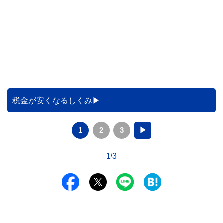
税金が安くなるしくみ
1
2
3
▶
1/3