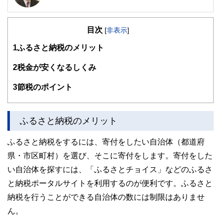
ライフプラン・キャッシュフロー分析に基づいた家計相談を
得意とする。法人営業をしていた経験から経営者からの相談
目次
が多い。教育資金、住宅購入、年金、資産運用、保険、離婚
[
非表示
]
のお金などをテーマとしたセミナーや個別相談も多数実施し
1
ふるさと納税のメリット
ている。教育資金をテーマにした講演は延べ800校以上の高
校で実施。
また、保険や介護のお金に詳しいファイナンシャル・プラン
2
税金が安くなるしくみ
ナーとしてテレビや新聞、雑誌の取材にも多数協力してい
る。共著に「これで安心！入院・介護のお金」（技術評論
3
節税のポイント
社）がある。
http://fp-trc.com/
ふるさと納税のメリット
ふるさと納税をするには、寄付をしたい自治体（都道府
県・市区町村）を選び、そこに寄付をします。寄付をした
い自治体を探すには、「ふるさとチョイス」などのふるさ
と納税ポータルサイトを利用するのが便利です。ふるさと
納税を行うことができる自治体の数には制限はありませ
ん。