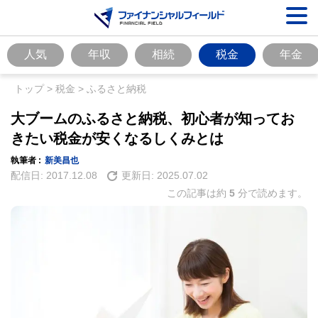
人気
年収
相続
税金
年金
トップ
>
税金
>
ふるさと納税
大ブームのふるさと納税、初心者が知ってお
きたい税金が安くなるしくみとは
執筆者 :
新美昌也
配信日:
2017.12.08
更新日:
2025.07.02
この記事は約
5
分で読めます。