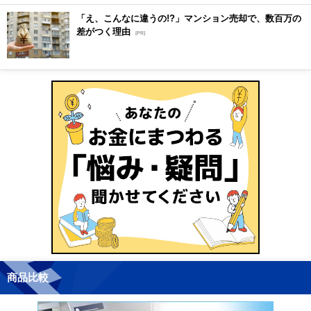
「え、こんなに違うの!?」マンション売却で、数百万の
差がつく理由
[PR]
商品比較