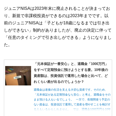
私たちは、快適でより良い生活のアイデアを提供するお金の
ジュニアNISAは2023年末に廃止されることが決まってお
コンシェルジュを目指します。
り、新規で非課税投資ができるのは2023年までです。以
前のジュニアNISAは「子どもが18歳になるまでは引き出
しができない」制約がありましたが、廃止の決定に伴って
「任意のタイミングで引き出しができる」ようになりまし
た。
「元本保証が一番安心」と、退職金「1000万円」
をすべて定期預金に預けようとする妻。10年後の
資産額は、投資信託で運用した場合と比べて、ど
れくらい差が出るのでしょうか？
退職金は老後の生活を支える大切な資産です。そのため、
「元本保証がある定期預金なら安心」と考え、退職金をその
まま預ける人もいるでしょう。 一方で、長期間使う予定の
ない資金は、投資信託で運用して資産を増やすことを検討す
る人もいるかもしれません。 では、退職金1000万円を10年
間運用した場合、定期預金と投資信託では資産額にどれくら