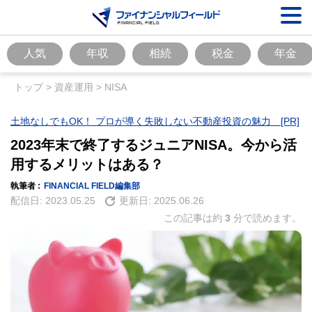
人気
年収
相続
税金
年金
トップ
>
資産運用
>
NISA
土地なしでもOK！ プロが導く失敗しない不動産投資の魅力 [PR]
2023年末で終了するジュニアNISA。今から活
用するメリットはある？
執筆者 :
FINANCIAL FIELD編集部
配信日:
2023.05.25
更新日:
2025.06.26
この記事は約
3
分で読めます。