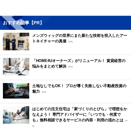
おすすめ記事【PR】
メンズウィッグの世界にまた新たな技術を投入したアー
トネイチャーの真価
[PR]
「HOME4Uオーナーズ」がリニューアル！ 賃貸経営の
悩みをまとめて解決
[PR]
土地なしでもOK！ プロが導く失敗しない不動産投資の
魅力
[PR]
はじめての注文住宅は「家づくりのとびら」で理想をか
なえよう！ 専門アドバイザーに「いつでも・何度で
も」無料相談できるサービスの内容・利用の流れとは
[P
R]