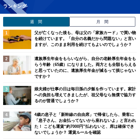
ランキング
週 間
月 間
父が亡くなった後も、母は父の「家族カード」で買い物
を続けています。「自分の名義だから問題ない」と言い
ますが、このまま利用を続けてもよいのでしょうか？
遺族厚生年金をもらいながら、自分の老齢厚生年金をも
らう年齢（65歳）になりました。両方とも全額もらえる
と思っていたのに、遺族厚生年金が減るって損じゃない
ですか？
娘夫婦が仕事の日は毎日孫の夕飯を作っています。家計
への負担も増えてきましたが、祖父母なら無償で協力す
るのが普通でしょうか？
4歳の息子と「新幹線の自由席」で帰省したら、乗客に
「息子さん、お金払ってないから座れないよ」と言われ
た！ こども運賃“約7000円”払わないと、席は確保でき
ないでしょうか？ 運賃ルールを確認