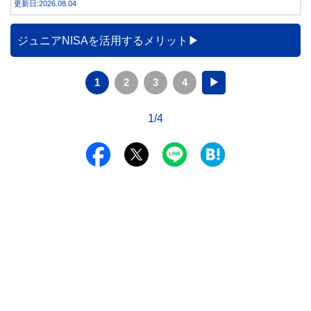
更新日:2026.08.04
い差が生まれるのでしょうか。本記事では、それぞれの特徴
を紹介するとともに、10年間運用した場合の資産額をシミュ
レーションします。
ジュニアNISAを活用するメリット
1
2
3
4
▶
1/4