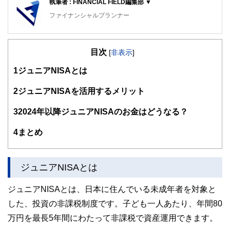
執筆者 : FINANCIAL FIELD編集部 ▼
ファイナンシャルプランナー
FinancialField編集部は、金融、経済に関する記事を、日々
の暮らしにどのような影響を与えるかという視点で、お金の
目次
知識がない方でも理解できるようわかりやすく発信していま
[
非表示
]
す。
1
ジュニアNISAとは
編集部のメンバーは、ファイナンシャルプランナーの資格取
得者を中心に「お金や暮らし」に関する書籍・雑誌の編集経
2
ジュニアNISAを活用するメリット
験者で構成され、企画立案から記事掲載まですべての工程に
関わることで、読者目線のコンテンツを追求しています。
3
2024年以降ジュニアNISAのお金はどうなる？
FinancialFieldの特徴は、ファイナンシャルプランナー、弁
4
まとめ
護士、税理士、宅地建物取引士、相続診断士、住宅ローンア
ドバイザー、DCプランナー、公認会計士、社会保険労務
士、行政書士、投資アナリスト、キャリアコンサルタントな
ど150名以上の有資格者を執筆者・監修者として迎え、むず
ジュニアNISAとは
かしく感じられる年金や税金、相続、保険、ローンなどの話
をわかりやすく発信している点です。
ジュニアNISAとは、日本に住んでいる未成年者を対象と
このように編集経験豊富なメンバーと金融や経済に精通した
した、投資の非課税制度です。子ども一人あたり、年間80
執筆者・監修者による執筆体制を築くことで、内容のわかり
やすさはもちろんのこと、読み応えのあるコンテンツと確か
万円を最長5年間にわたって非課税で資産運用できます。
な情報発信を実現しています。