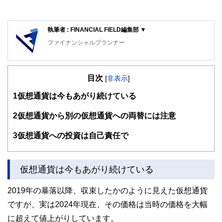
執筆者 : FINANCIAL FIELD編集部 ▼
ファイナンシャルプランナー
FinancialField編集部は、金融、経済に関する記事を、日々
の暮らしにどのような影響を与えるかという視点で、お金の
目次
知識がない方でも理解できるようわかりやすく発信していま
[
非表示
]
す。
1
仮想通貨は今もあがり続けている
編集部のメンバーは、ファイナンシャルプランナーの資格取
得者を中心に「お金や暮らし」に関する書籍・雑誌の編集経
2
仮想通貨から別の仮想通貨への両替には注意
験者で構成され、企画立案から記事掲載まですべての工程に
関わることで、読者目線のコンテンツを追求しています。
3
仮想通貨への投資は自己責任で
FinancialFieldの特徴は、ファイナンシャルプランナー、弁
護士、税理士、宅地建物取引士、相続診断士、住宅ローンア
ドバイザー、DCプランナー、公認会計士、社会保険労務
仮想通貨は今もあがり続けている
士、行政書士、投資アナリスト、キャリアコンサルタントな
ど150名以上の有資格者を執筆者・監修者として迎え、むず
2019年の暴落以降、収束したかのように見えた仮想通貨
かしく感じられる年金や税金、相続、保険、ローンなどの話
をわかりやすく発信している点です。
ですが、実は2024年現在、その価格は当時の価格を大幅
に超えて値上がりしています。
このように編集経験豊富なメンバーと金融や経済に精通した