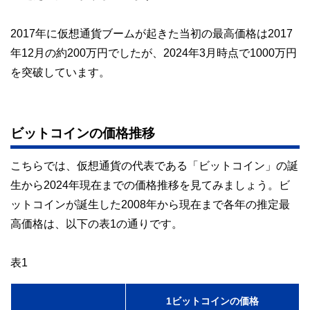
執筆者・監修者による執筆体制を築くことで、内容のわかり
やすさはもちろんのこと、読み応えのあるコンテンツと確か
な情報発信を実現しています。
2017年に仮想通貨ブームが起きた当初の最高価格は2017
年12月の約200万円でしたが、2024年3月時点で1000万円
私たちは、快適でより良い生活のアイデアを提供するお金の
コンシェルジュを目指します。
を突破しています。
ビットコインの価格推移
こちらでは、仮想通貨の代表である「ビットコイン」の誕
生から2024年現在までの価格推移を見てみましょう。ビ
ットコインが誕生した2008年から現在まで各年の推定最
高価格は、以下の表1の通りです。
表1
1ビットコインの価格