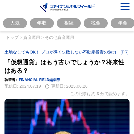
人気
年収
相続
税金
年金
トップ
>
資産運用
>
その他資産運用
土地なしでもOK！ プロが導く失敗しない不動産投資の魅力 [PR]
「仮想通貨」はもう古いでしょうか？将来性
はある？
執筆者 :
FINANCIAL FIELD編集部
配信日:
2024.07.19
更新日:
2025.06.26
この記事は約
3
分で読めます。