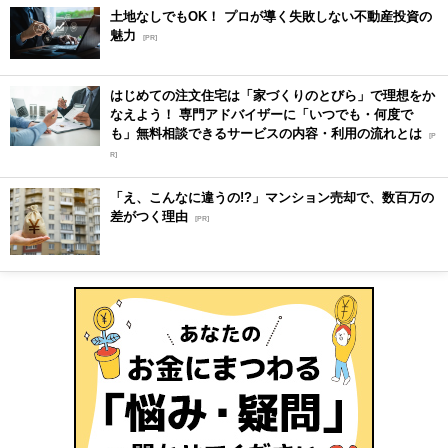
土地なしでもOK！ プロが導く失敗しない不動産投資の
魅力
[PR]
はじめての注文住宅は「家づくりのとびら」で理想をか
なえよう！ 専門アドバイザーに「いつでも・何度で
も」無料相談できるサービスの内容・利用の流れとは
[P
R]
「え、こんなに違うの!?」マンション売却で、数百万の
差がつく理由
[PR]