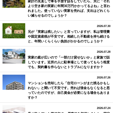
家計の見直しで車を手放す話をしていたら、夫に「それ
より空き家の実家に年間30万円かかってるよね」と言わ
れました。使っていない実家を売れば、支出はどれくら
い減らせるのでしょうか？
2026.07.30
兄が「実家は残したい」と言っていますが、私は管理費
や固定資産税が不安です。相続した不動産を持ち続ける
と、年間いくらくらい負担がかかるのでしょうか？
2026.07.28
実家の庭が広いので「一部だけ貸せないか」と家族で話
しています。近所の人に駐車場として使ってもらう程度
でも、契約書を作らないとトラブルになりますか？
2026.07.26
マンションを売却したら「住宅ローンがまだ残るかもし
れない」と聞いて不安です。売れば借金もなくなると思
っていたのですが、自己資金が必要になる場合もありま
すか？
2026.07.24