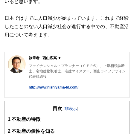
いると思います。
日本ではすでに人口減少が始まっています。これまで経験
したことのない人口減少社会が進行する中での、不動産活
用について考えます。
執筆者 : 西山広高 ▼
ファイナンシャル・プランナー（ＣＦＰ®）、上級相続診断
士、宅地建物取引士、宅建マイスター、西山ライフデザイン
代表取締役
http://www.nishiyama-ld.com/
「円満な相続のための対策」「家計の見直し」「資産形成・
運用アドバイス」のほか、不動産・お金の知識と大手建設会
目次
社での勤務経験を活かし、「マイホーム取得などの不動産仲
[
非表示
]
介」「不動産活用」について、ご相談者の立場に立ったアド
1
不動産の特徴
バイスを行っている。
西山ライフデザイン株式会社 HP
2
不動産の個性を知る