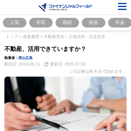
人気
年収
相続
税金
年金
トップ
>
資産運用
>
不動産売却・土地活用・注文住宅
不動産、活用できていますか？
執筆者 :
西山広高
配信日:
2019.06.11
更新日:
2025.07.03
この記事は約
4
分で読めます。