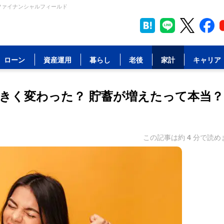
 ファイナンシャルフィールド
ローン
資産運用
暮らし
老後
家計
キャリア
大きく変わった？ 貯蓄が増えたって本当？
この記事は約
4
分で読め