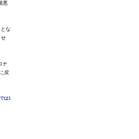
績悪
％とな
りせ
ロナ
に戻
では1