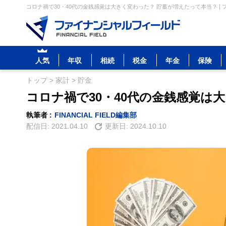
コロナ禍で30・40代の金銭感覚は大きく変わった？ 貯蓄が増えたって本当？ |
人気
年収
相続
税金
年金
保険
トップ
>
家計
>
貯金
コロナ禍で30・40代の金銭感覚は
執筆者 :
FINANCIAL FIELD編集部
配信日:
2021.04.10
更新日:
2024.10.10