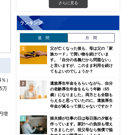
画立
さらに見る
ンナ
迎
ランキング
こ
週 間
月 間
父が亡くなった後も、母は父の「家
族カード」で買い物を続けていま
す。「自分の名義だから問題ない」
と言いますが、このまま利用を続け
てもよいのでしょうか？
4％）
遺族厚生年金をもらいながら、自分
5万
の老齢厚生年金をもらう年齢（65
歳）になりました。両方とも全額も
らえると思っていたのに、遺族厚生
年金が減るって損じゃないですか？
円増
娘夫婦が仕事の日は毎日孫の夕飯を
作っています。家計への負担も増え
てきましたが、祖父母なら無償で協