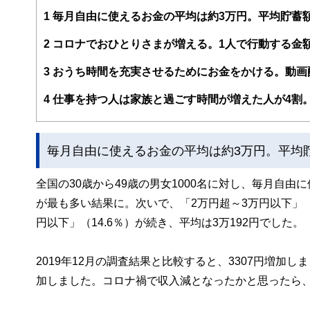
編集部のメンバーは、ファイナンシャルプランナーの資格
案から記事掲載まですべての工程に関わることで、読者目
1
毎月自由に使えるお金の平均は約3万円。平均貯蓄額
FinancialFieldの特徴は、ファイナンシャルプラ
2
コロナでおひとりさまが増える。1人で行動する金額
ー、公認会計士、社会保険労務士、行政書士、投資アナリ
え、むずかしく感じられる年金や税金、相続、保険、ロー
3
おうち時間を充実させるためにお金をかける。動画
このように編集経験豊富なメンバーと金融や経済に精通し
4
仕事を持つ人は家族と過ごす時間が増えた人が4割
と、読み応えのあるコンテンツと確かな情報発信を実現し
私たちは、快適でより良い生活のアイデアを提供するお金
毎月自由に使えるお金の平均は約3万円。平均貯
全国の30歳から49歳の男女1000名に対し、毎月自由
が最も多い結果に。次いで、「2万円超～3万円以下」（1
円以下」（14.6％）が続き、平均は3万192円でした。
2019年12月の調査結果と比較すると、3307円増加しま
加しました。コロナ禍で収入減となったかと思ったら