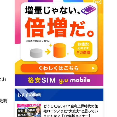
【PR】
とお
おすすめ動画
識調
どうしたらいい？金利上昇時代の住
宅ローン／まだ”大丈夫”と思ってい
ませんか？【FP無料セミナー】