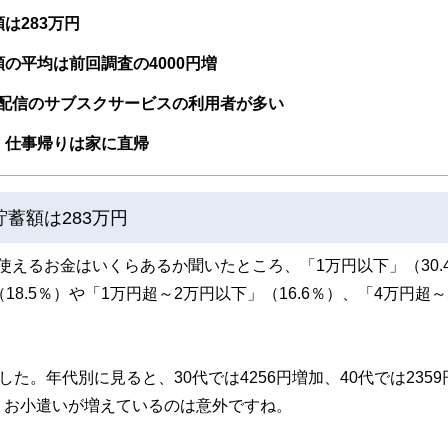
取得者を中心に「お金や暮らし」に関する書籍・雑誌の編集経験者で構成され、企
線のコンテンツを追求しています。
は283万円
ンナー、弁護士、税理士、宅地建物取引士、相続診断士、住宅ローンアドバイザー、DCプラ
の平均は前回調査の4000円増
スト、キャリアコンサルタントなど150名以上の有資格者を執筆者・監修者として
ンなどの話をわかりやすく発信している点です。
配信のサブスクサービスの利用者が多い
た執筆者・監修者による執筆体制を築くことで、内容のわかりやすさはもちろんの
。仕事帰りは家に直帰
ています。
のコンシェルジュを目指します。
蓄額は283万円
に使えるお金はいくらあるか聞いたところ、「1万円以下」（30.
8.5％）や「1万円超～2万円以下」（16.6％）、「4万円超～
した。年代別に見ると、30代では4256円増加、40代では2359
、お小遣いが増えているのは意外ですね。