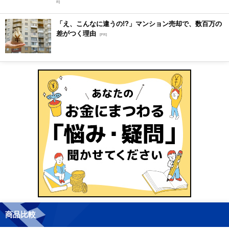
R]
「え、こんなに違うの!?」マンション売却で、数百万の
差がつく理由
[PR]
商品比較