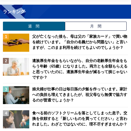
ランキング
週 間
月 間
父が亡くなった後も、母は父の「家族カード」で買い物
を続けています。「自分の名義だから問題ない」と言い
ますが、このまま利用を続けてもよいのでしょうか？
遺族厚生年金をもらいながら、自分の老齢厚生年金をも
らう年齢（65歳）になりました。両方とも全額もらえる
と思っていたのに、遺族厚生年金が減るって損じゃない
ですか？
娘夫婦が仕事の日は毎日孫の夕飯を作っています。家計
への負担も増えてきましたが、祖父母なら無償で協力す
るのが普通でしょうか？
食べる前のソフトクリームを落としてしまった息子。交
換を依頼すると「新しいものを買ってください」と言わ
れました。わざとではないのに、理不尽すぎませんか？