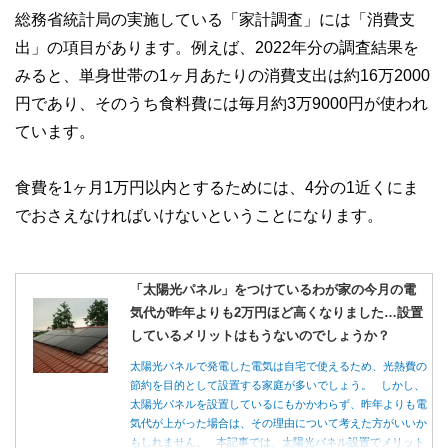
な情報発信を実現しています。
総務省統計局の実施している「家計調査」には「消費支
私たちは、快適でより良い生活のアイデアを提供するお金の
出」の項目があります。例えば、2022年分の調査結果を
コンシェルジュを目指します。
みると、単身世帯の1ヶ月あたりの消費支出は約16万2000
円であり、そのうち食料費には毎月約3万9000円が使われ
ています。
食費を1ヶ月1万円以内とするためには、4分の1近くにま
でおさえなければいけないということになります。
「太陽光パネル」をつけているわが家の今月の電
気代が昨年よりも2万円ほど高くなりました…設置
しているメリットはもうないのでしょうか？
太陽光パネルで発電した電気は自宅で使えるため、光熱費の
節約を目的として設置する家庭が多いでしょう。 しかし、
太陽光パネルを設置しているにもかかわらず、昨年よりも電
気代が上がった場合は、その理由について考えた方がいいか
もしれません。 本記事では、太陽光パネル設置でメリット