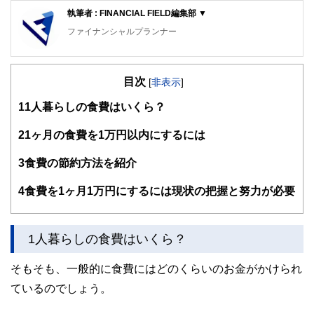
執筆者 : FINANCIAL FIELD編集部 ▼
ファイナンシャルプランナー
FinancialField編集部は、金融、経済に関する記事を、日々
の暮らしにどのような影響を与えるかという視点で、お金の
目次
知識がない方でも理解できるようわかりやすく発信していま
[
非表示
]
す。
1
1人暮らしの食費はいくら？
編集部のメンバーは、ファイナンシャルプランナーの資格取
得者を中心に「お金や暮らし」に関する書籍・雑誌の編集経
2
1ヶ月の食費を1万円以内にするには
験者で構成され、企画立案から記事掲載まですべての工程に
関わることで、読者目線のコンテンツを追求しています。
3
食費の節約方法を紹介
FinancialFieldの特徴は、ファイナンシャルプランナー、弁
4
食費を1ヶ月1万円にするには現状の把握と努力が必要
護士、税理士、宅地建物取引士、相続診断士、住宅ローンア
ドバイザー、DCプランナー、公認会計士、社会保険労務
士、行政書士、投資アナリスト、キャリアコンサルタントな
ど150名以上の有資格者を執筆者・監修者として迎え、むず
1人暮らしの食費はいくら？
かしく感じられる年金や税金、相続、保険、ローンなどの話
をわかりやすく発信している点です。
そもそも、一般的に食費にはどのくらいのお金がかけられ
このように編集経験豊富なメンバーと金融や経済に精通した
ているのでしょう。
執筆者・監修者による執筆体制を築くことで、内容のわかり
やすさはもちろんのこと、読み応えのあるコンテンツと確か