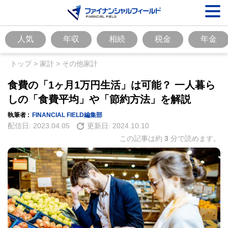
人気
年収
相続
税金
年金
トップ
>
家計
>
その他家計
食費の「1ヶ月1万円生活」は可能？ 一人暮ら
しの「食費平均」や「節約方法」を解説
執筆者 :
FINANCIAL FIELD編集部
配信日:
2023.04.05
更新日:
2024.10.10
この記事は約
3
分で読めます。