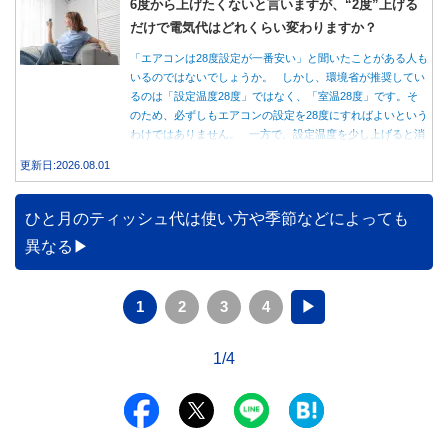
6度から上げたくないと言いますが、“2度”上げる
だけで電気代はどれくらい変わりますか？
「エアコンは28度設定が一番安い」と聞いたことがある人も
いるのではないでしょうか。 しかし、環境省が推奨してい
るのは「設定温度28度」ではなく、「室温28度」です。そ
のため、必ずしもエアコンの設定を28度にすればよいという
わけではありません。 一方で、設定温度を少し上げると消
費電力が減り、電気代の節約につながる可能性があることも
更新日:2026.08.01
事実です。では、26度から28度へ2度上げた場合、電気代は
どれくらい変わるのでしょうか。 本記事では、公的機関の
データをもとに、節約効果の目安と快適に過ごすためのポイ
ひと月のティッシュ代は使い方や季節などによっても
ントを分かりやすく解説します。
異なる
1
2
3
4
▶
1/4