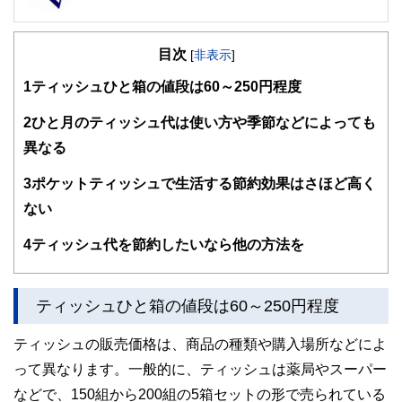
FinancialField編集部は、金融、経済に関する記事を、日々
の暮らしにどのような影響を与えるかという視点で、お金の
目次
知識がない方でも理解できるようわかりやすく発信していま
[
非表示
]
す。
1
ティッシュひと箱の値段は60～250円程度
編集部のメンバーは、ファイナンシャルプランナーの資格取
得者を中心に「お金や暮らし」に関する書籍・雑誌の編集経
2
ひと月のティッシュ代は使い方や季節などによっても
験者で構成され、企画立案から記事掲載まですべての工程に
異なる
関わることで、読者目線のコンテンツを追求しています。
FinancialFieldの特徴は、ファイナンシャルプランナー、弁
3
ポケットティッシュで生活する節約効果はさほど高く
護士、税理士、宅地建物取引士、相続診断士、住宅ローンア
ない
ドバイザー、DCプランナー、公認会計士、社会保険労務
士、行政書士、投資アナリスト、キャリアコンサルタントな
4
ティッシュ代を節約したいなら他の方法を
ど150名以上の有資格者を執筆者・監修者として迎え、むず
かしく感じられる年金や税金、相続、保険、ローンなどの話
をわかりやすく発信している点です。
ティッシュひと箱の値段は60～250円程度
このように編集経験豊富なメンバーと金融や経済に精通した
執筆者・監修者による執筆体制を築くことで、内容のわかり
やすさはもちろんのこと、読み応えのあるコンテンツと確か
ティッシュの販売価格は、商品の種類や購入場所などによ
な情報発信を実現しています。
って異なります。一般的に、ティッシュは薬局やスーパー
私たちは、快適でより良い生活のアイデアを提供するお金の
などで、150組から200組の5箱セットの形で売られている
コンシェルジュを目指します。