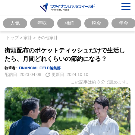
人気
年収
相続
税金
年金
トップ
>
家計
>
その他家計
街頭配布のポケットティッシュだけで生活し
たら、月間どれくらいの節約になる？
執筆者 :
FINANCIAL FIELD編集部
配信日:
2023.04.08
更新日:
2024.10.10
この記事は約
3
分で読めます。