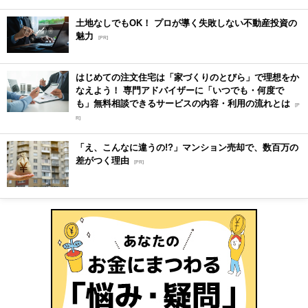
土地なしでもOK！ プロが導く失敗しない不動産投資の
魅力
[PR]
はじめての注文住宅は「家づくりのとびら」で理想をか
なえよう！ 専門アドバイザーに「いつでも・何度で
も」無料相談できるサービスの内容・利用の流れとは
[P
R]
「え、こんなに違うの!?」マンション売却で、数百万の
差がつく理由
[PR]