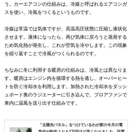
う。カーエアコンの仕組みは、冷媒と呼ばれるエアコンガ
執筆者・監修者による執筆体制を築くことで、内容のわかり
やすさはもちろんのこと、読み応えのあるコンテンツと確か
スを使い、冷風をつくるというものです。
な情報発信を実現しています。
私たちは、快適でより良い生活のアイデアを提供するお金の
冷媒は常温では気体ですが、高温高圧状態に圧縮し液状化
コンシェルジュを目指します。
させます。液体になったら、再び気体に戻ろうと蒸発する
ため気化熱が発生し、これが空気を冷やします。この現象
を繰り返すことで冷風がつくられるのです。
ちなみに冬に利用する暖房の仕組みは、冷風とは異なりま
す。暖房はエンジン内を循環する熱を逃し、オーバーヒー
トを防ぐ冷却水を利用します。加熱された冷却水をダッシ
ュボード奥のラジエーターに引き込んで、ブロアファンで
車内に温風を送り出す仕組みです。
「太陽光パネル」をつけているわが家の今月の電
気代が昨年よりも2万円ほど高くなりました…設置