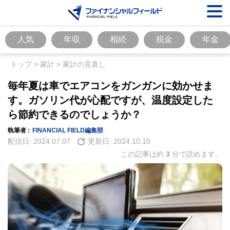
人気
年収
相続
税金
年金
トップ
>
家計
>
家計の見直し
毎年夏は車でエアコンをガンガンに効かせま
す。ガソリン代が心配ですが、温度設定した
ら節約できるのでしょうか？
執筆者 :
FINANCIAL FIELD編集部
配信日:
2024.07.07
更新日:
2024.10.10
この記事は約
3
分で読めます。