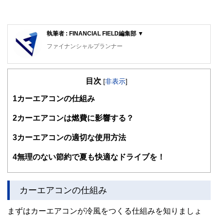
執筆者 : FINANCIAL FIELD編集部 ▼
ファイナンシャルプランナー
FinancialField編集部は、金融、経済に関する記事を、日々
の暮らしにどのような影響を与えるかという視点で、お金の
目次
知識がない方でも理解できるようわかりやすく発信していま
[
非表示
]
す。
1
カーエアコンの仕組み
編集部のメンバーは、ファイナンシャルプランナーの資格取
得者を中心に「お金や暮らし」に関する書籍・雑誌の編集経
2
カーエアコンは燃費に影響する？
験者で構成され、企画立案から記事掲載まですべての工程に
関わることで、読者目線のコンテンツを追求しています。
3
カーエアコンの適切な使用方法
FinancialFieldの特徴は、ファイナンシャルプランナー、弁
4
無理のない節約で夏も快適なドライブを！
護士、税理士、宅地建物取引士、相続診断士、住宅ローンア
ドバイザー、DCプランナー、公認会計士、社会保険労務
士、行政書士、投資アナリスト、キャリアコンサルタントな
ど150名以上の有資格者を執筆者・監修者として迎え、むず
カーエアコンの仕組み
かしく感じられる年金や税金、相続、保険、ローンなどの話
をわかりやすく発信している点です。
まずはカーエアコンが冷風をつくる仕組みを知りましょ
このように編集経験豊富なメンバーと金融や経済に精通した