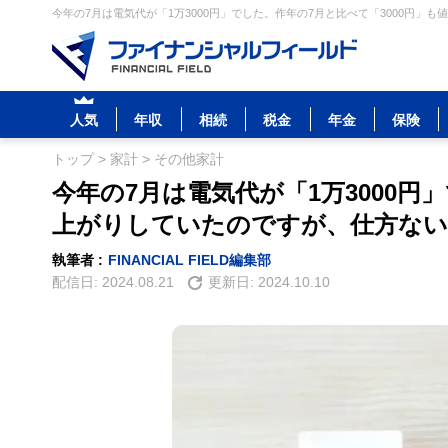
今年の7月は電気代が「1万3000円」でした。作年の7月と比べて「3000円」
人気
年収
相続
税金
年金
保険
トップ
>
家計
>
その他家計
今年の7月は電気代が「1万3000円
上がりしていたのですが、仕方な
執筆者 :
FINANCIAL FIELD編集部
配信日:
2024.08.21
更新日:
2024.10.10