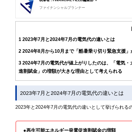
ファイナンシャルプランナー
FinancialField編集部は、金融、経済に関する記
るようわかりやすく発信しています。
編集部のメンバーは、ファイナンシャルプランナーの資格
案から記事掲載まですべての工程に関わることで、読者目
1
2023年7月と2024年7月の電気代の違いとは
FinancialFieldの特徴は、ファイナンシャルプラ
2
2024年8月から10月まで「酷暑乗り切り緊急支援
ー、公認会計士、社会保険労務士、行政書士、投資アナリ
え、むずかしく感じられる年金や税金、相続、保険、ロー
3
2024年7月の電気代が値上がりしたのは、「電気
このように編集経験豊富なメンバーと金融や経済に精通し
進割賦金」の増額が大きな理由として考えられる
と、読み応えのあるコンテンツと確かな情報発信を実現し
私たちは、快適でより良い生活のアイデアを提供するお金
2023年7月と2024年7月の電気代の違いとは
2023年と2024年7月の電気代の違いとして挙げられ
●再生可能エネルギー発電促進割賦金の増額