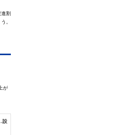
促進割
ょう。
、
上が
…設