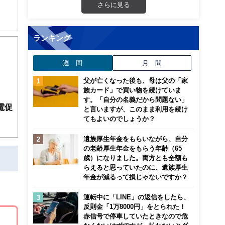
さらに見る
解でき
ランキング
画立
週 間
月 間
父が亡くなった後も、母は父の「家
ンナ
族カード」で買い物を続けていま
迎
す。「自分の名義だから問題ない」
電促
と言いますが、このまま利用を続け
こ
てもよいのでしょうか？
遺族厚生年金をもらいながら、自分
の老齢厚生年金をもらう年齢（65
歳）になりました。両方とも全額も
らえると思っていたのに、遺族厚生
年金が減るって損じゃないですか？
運転中に「LINE」の返信をしたら、
反則金「1万8000円」をとられた！
赤信号で停車していたときなので危