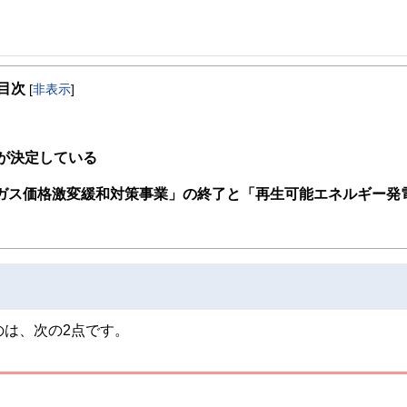
事を、日々の暮らしにどのような影響を与えるかという視点で、お金の知識がない方でも理
目次
[
非表示
]
取得者を中心に「お金や暮らし」に関する書籍・雑誌の編集経験者で構成され、企
線のコンテンツを追求しています。
ンナー、弁護士、税理士、宅地建物取引士、相続診断士、住宅ローンアドバイザー、DCプラ
」が決定している
スト、キャリアコンサルタントなど150名以上の有資格者を執筆者・監修者として
ンなどの話をわかりやすく発信している点です。
・ガス価格激変緩和対策事業」の終了と「再生可能エネルギー発
た執筆者・監修者による執筆体制を築くことで、内容のわかりやすさはもちろんの
ています。
のコンシェルジュを目指します。
るのは、次の2点です。