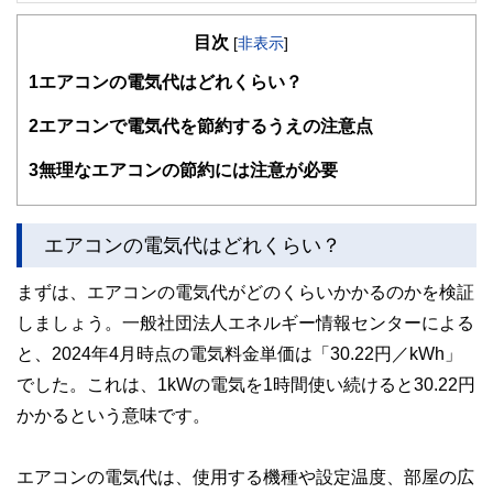
FinancialField編集部は、金融、経済に関する記事を、日々
の暮らしにどのような影響を与えるかという視点で、お金の
目次
知識がない方でも理解できるようわかりやすく発信していま
[
非表示
]
す。
1
エアコンの電気代はどれくらい？
編集部のメンバーは、ファイナンシャルプランナーの資格取
得者を中心に「お金や暮らし」に関する書籍・雑誌の編集経
2
エアコンで電気代を節約するうえの注意点
験者で構成され、企画立案から記事掲載まですべての工程に
関わることで、読者目線のコンテンツを追求しています。
3
無理なエアコンの節約には注意が必要
FinancialFieldの特徴は、ファイナンシャルプランナー、弁
護士、税理士、宅地建物取引士、相続診断士、住宅ローンア
ドバイザー、DCプランナー、公認会計士、社会保険労務
エアコンの電気代はどれくらい？
士、行政書士、投資アナリスト、キャリアコンサルタントな
ど150名以上の有資格者を執筆者・監修者として迎え、むず
まずは、エアコンの電気代がどのくらいかかるのかを検証
かしく感じられる年金や税金、相続、保険、ローンなどの話
をわかりやすく発信している点です。
しましょう。一般社団法人エネルギー情報センターによる
と、2024年4月時点の電気料金単価は「30.22円／kWh」
このように編集経験豊富なメンバーと金融や経済に精通した
執筆者・監修者による執筆体制を築くことで、内容のわかり
でした。これは、1kWの電気を1時間使い続けると30.22円
やすさはもちろんのこと、読み応えのあるコンテンツと確か
な情報発信を実現しています。
かかるという意味です。
私たちは、快適でより良い生活のアイデアを提供するお金の
コンシェルジュを目指します。
エアコンの電気代は、使用する機種や設定温度、部屋の広