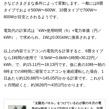
さなどさまざまな条件によって変動します。一般には6畳
タイプでおよそ500W〜600W、10畳タイプで700W〜
800Wが目安とされるようです。
電気代の計算式は「kW×使用時間（h）×電力単価（円／
kWh）」で求められ、1Wは0.001kWに換算されます。
以上の内容でエアコンの電気代を計算すると、6畳タイプ
なら1時間の使用で「0.5kW〜0.6kW×1時間×30.22円／
kWh」で、約15.11円〜18.13円です。仮に夜の10時〜朝の
6時までの8時間に寝室でエアコンを連続運転した場合、1
日あたり約120.88円〜145.05円かかる計算です。これが1
ヶ月間続くと、約3626円〜4351円かかります。
「太陽光パネル」をつけているわが家の今月の電
気代が昨年よりも2万円ほど高くなりました…設置