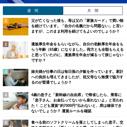
週 間
月 間
父が亡くなった後も、母は父の「家族カード」で買い物
を続けています。「自分の名義だから問題ない」と言い
ますが、このまま利用を続けてもよいのでしょうか？
遺族厚生年金をもらいながら、自分の老齢厚生年金をも
らう年齢（65歳）になりました。両方とも全額もらえる
と思っていたのに、遺族厚生年金が減るって損じゃない
ですか？
娘夫婦が仕事の日は毎日孫の夕飯を作っています。家計
への負担も増えてきましたが、祖父母なら無償で協力す
るのが普通でしょうか？
4歳の息子と「新幹線の自由席」で帰省したら、乗客に
「息子さん、お金払ってないから座れないよ」と言われ
た！ こども運賃“約7000円”払わないと、席は確保でき
ないでしょうか？ 運賃ルールを確認
食べる前のソフトクリームを落としてしまった息子。交