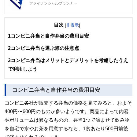
ファイナンシャルプランナー
FinancialField編集部は、金融、経済に関する記事を、日々
の暮らしにどのような影響を与えるかという視点で、お金の
目次
知識がない方でも理解できるようわかりやすく発信していま
[
非表示
]
す。
1
コンビニ弁当と自作弁当の費用目安
編集部のメンバーは、ファイナンシャルプランナーの資格取
得者を中心に「お金や暮らし」に関する書籍・雑誌の編集経
2
コンビニ弁当を選ぶ際の注意点
験者で構成され、企画立案から記事掲載まですべての工程に
関わることで、読者目線のコンテンツを追求しています。
3
コンビニ弁当はメリットとデメリットを考慮したうえ
FinancialFieldの特徴は、ファイナンシャルプランナー、弁
で利用しよう
護士、税理士、宅地建物取引士、相続診断士、住宅ローンア
ドバイザー、DCプランナー、公認会計士、社会保険労務
士、行政書士、投資アナリスト、キャリアコンサルタントな
コンビニ弁当と自作弁当の費用目安
ど150名以上の有資格者を執筆者・監修者として迎え、むず
かしく感じられる年金や税金、相続、保険、ローンなどの話
をわかりやすく発信している点です。
コンビニ各社が販売する弁当の価格を見てみると、およそ
400円〜600円のものが多いようです。商品によって内容
このように編集経験豊富なメンバーと金融や経済に精通した
執筆者・監修者による執筆体制を築くことで、内容のわかり
やボリュームは異なるものの、弁当1つで済ませて飲み物
やすさはもちろんのこと、読み応えのあるコンテンツと確か
な情報発信を実現しています。
を自宅で水やお茶を用意するなら、1食あたり500円前後