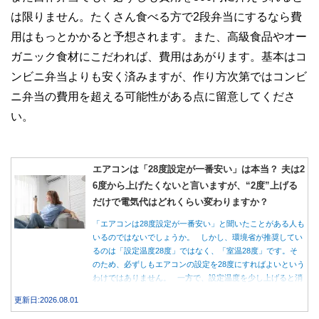
は限りません。たくさん食べる方で2段弁当にするなら費
用はもっとかかると予想されます。また、高級食品やオー
ガニック食材にこだわれば、費用はあがります。基本はコ
ンビニ弁当よりも安く済みますが、作り方次第ではコンビ
ニ弁当の費用を超える可能性がある点に留意してくださ
い。
エアコンは「28度設定が一番安い」は本当？ 夫は2
6度から上げたくないと言いますが、“2度”上げる
だけで電気代はどれくらい変わりますか？
「エアコンは28度設定が一番安い」と聞いたことがある人も
いるのではないでしょうか。 しかし、環境省が推奨してい
るのは「設定温度28度」ではなく、「室温28度」です。そ
のため、必ずしもエアコンの設定を28度にすればよいという
わけではありません。 一方で、設定温度を少し上げると消
費電力が減り、電気代の節約につながる可能性があることも
更新日:2026.08.01
事実です。では、26度から28度へ2度上げた場合、電気代は
どれくらい変わるのでしょうか。 本記事では、公的機関の