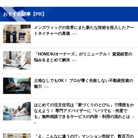
おすすめ記事【PR】
メンズウィッグの世界にまた新たな技術を投入したアー
トネイチャーの真価
[PR]
「HOME4Uオーナーズ」がリニューアル！ 賃貸経営の
悩みをまとめて解決
[PR]
土地なしでもOK！ プロが導く失敗しない不動産投資の
魅力
[PR]
はじめての注文住宅は「家づくりのとびら」で理想をか
なえよう！ 専門アドバイザーに「いつでも・何度で
も」無料相談できるサービスの内容・利用の流れとは
[P
R]
「え、こんなに違うの!?」マンション売却で、数百万の