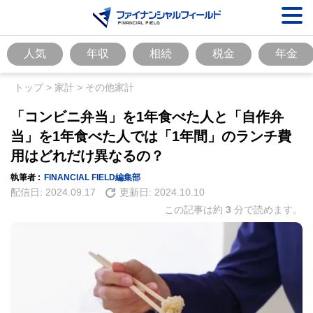
人気
年収
相続
税金
年金
トップ
>
家計
>
その他家計
「コンビニ弁当」を1年食べた人と「自作弁
当」を1年食べた人では「1年間」のランチ費
用はどれだけ異なるの？
執筆者 :
FINANCIAL FIELD編集部
配信日:
2024.09.17
更新日:
2024.10.10
この記事は約
3
分で読めます。