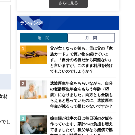
解でき
さらに見る
画立
ランキング
ンナ
週 間
月 間
迎
父が亡くなった後も、母は父の「家
こ
族カード」で買い物を続けていま
す。「自分の名義だから問題ない」
と言いますが、このまま利用を続け
てもよいのでしょうか？
遺族厚生年金をもらいながら、自分
の老齢厚生年金をもらう年齢（65
歳）になりました。両方とも全額も
食材
らえると思っていたのに、遺族厚生
年金が減るって損じゃないですか？
娘夫婦が仕事の日は毎日孫の夕飯を
いでし
作っています。家計への負担も増え
てきましたが、祖父母なら無償で協