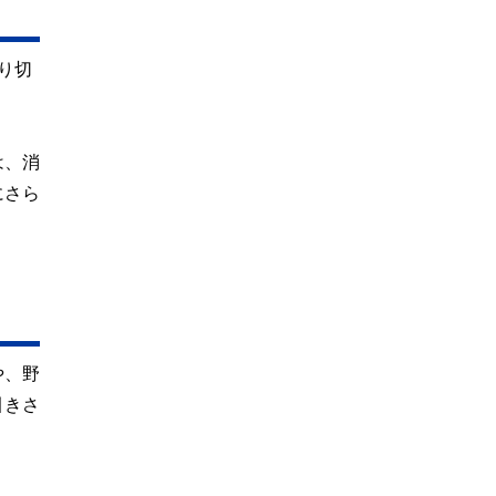
り切
は、消
にさら
や、野
引きさ