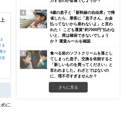
力するのが普通でしょうか？
4歳の息子と「新幹線の自由席」で帰
省したら、乗客に「息子さん、お金
”上
払ってないから座れないよ」と言わ
れた！ こども運賃“約7000円”払わな
いと、席は確保できないでしょう
は
か？ 運賃ルールを確認
りま
度か
食べる前のソフトクリームを落とし
目安
てしまった息子。交換を依頼すると
「新しいものを買ってください」と
言われました。わざとではないの
に、理不尽すぎませんか？
さらに見る
ために