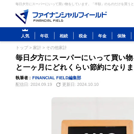
毎日夕方にスーパーにいって買い物をしています。「半額」のものだけを買うと一
人気
年収
相続
税金
年金
保険
トップ
>
家計
>
その他家計
毎日夕方にスーパーにいって買い物
と一ヶ月にどれくらい節約になりま
執筆者 :
FINANCIAL FIELD編集部
配信日:
2024.09.19
更新日:
2024.10.10