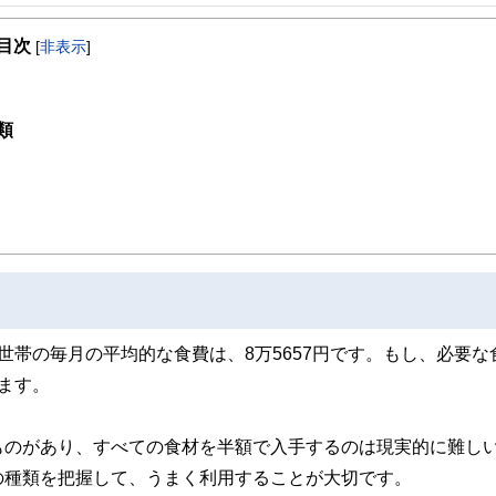
事を、日々の暮らしにどのような影響を与えるかという視点で、お金の知識がない方でも理
目次
[
非表示
]
取得者を中心に「お金や暮らし」に関する書籍・雑誌の編集経験者で構成され、企
線のコンテンツを追求しています。
ンナー、弁護士、税理士、宅地建物取引士、相続診断士、住宅ローンアドバイザー、DCプラ
類
スト、キャリアコンサルタントなど150名以上の有資格者を執筆者・監修者として
ンなどの話をわかりやすく発信している点です。
た執筆者・監修者による執筆体制を築くことで、内容のわかりやすさはもちろんの
ています。
のコンシェルジュを目指します。
世帯の毎月の平均的な食費は、8万5657円です。もし、必要な
ます。
ものがあり、すべての食材を半額で入手するのは現実的に難し
の種類を把握して、うまく利用することが大切です。