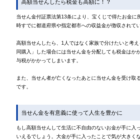
高額当せんしたら税金も高額に！？
当せん金付証票法第13条により、宝くじで得たお金に
時すでに都道府県や指定都市への収益金が徴収されて
高額当せんしたら、1人ではなく家族で分けたいと考
同購入」した場合には当せん金を分配しても税金はか
与税がかかってしまいます。
また、当せん者が亡くなったあとに当せん金を受け取
です。
当せん金を有意義に使って人生を豊かに
もし高額当せんして生活に不自由のないお金が手に入
いえるでしょう。大金が手に入ったことで気が大きく