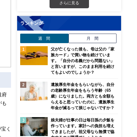
画立
さらに見る
ンナ
ランキング
迎
週 間
月 間
こ
父が亡くなった後も、母は父の「家
族カード」で買い物を続けていま
す。「自分の名義だから問題ない」
と言いますが、このまま利用を続け
てもよいのでしょうか？
遺族厚生年金をもらいながら、自分
の老齢厚生年金をもらう年齢（65
道府
歳）になりました。両方とも全額も
らえると思っていたのに、遺族厚生
がも
年金が減るって損じゃないですか？
娘夫婦が仕事の日は毎日孫の夕飯を
作っています。家計への負担も増え
が宝く
てきましたが、祖父母なら無償で協