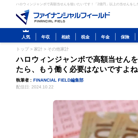
ハロウィンジャンボで高額当せんを狙いたいです！「2億円」以上の当せんをした
人気
年収
相続
税金
年金
保険
トップ
>
家計
>
その他家計
ハロウィンジャンボで高額当せんを
たら、もう働く必要はないですよね
執筆者 :
FINANCIAL FIELD編集部
配信日:
2024.10.22