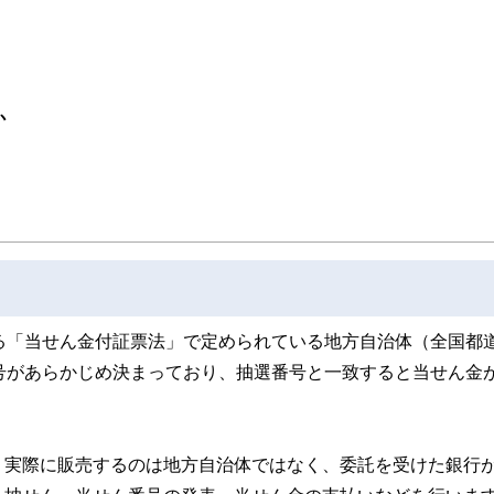
取得者を中心に「お金や暮らし」に関する書籍・雑誌の編集経験者で構成され、企
線のコンテンツを追求しています。
ンナー、弁護士、税理士、宅地建物取引士、相続診断士、住宅ローンアドバイザー、DCプラ
スト、キャリアコンサルタントなど150名以上の有資格者を執筆者・監修者として
ンなどの話をわかりやすく発信している点です。
か
た執筆者・監修者による執筆体制を築くことで、内容のわかりやすさはもちろんの
ています。
のコンシェルジュを目指します。
る「当せん金付証票法」で定められている地方自治体（全国都
号があらかじめ決まっており、抽選番号と一致すると当せん金
、実際に販売するのは地方自治体ではなく、委託を受けた銀行