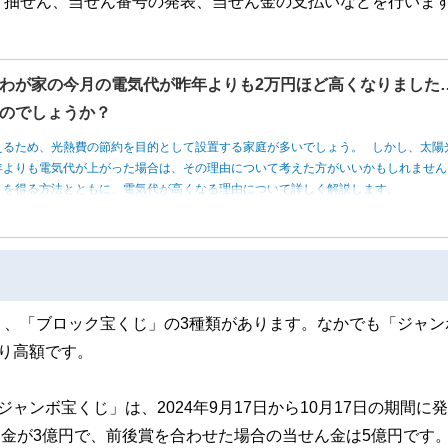
、抽せん、当せん番号の発表、当せん金の支払いなどを行いま
わが家の今月の電気代が昨年よりも2万円ほど高くなりました
のでしょうか？
えるため、光熱費の節約を目的として設置する家庭が多いでしょう。 しかし、太陽
年よりも電気代が上がった場合は、その理由について考えた方がいいかもしれませ
トを得る方法とともに、電気代が高くなる理由について詳しく解説します。
」、「ブロック宝くじ」の3種類があります。なかでも「ジャン
り高額です。
ンボ宝くじ」は、2024年9月17日から10月17日の期間に
ん金が3億円で、前後賞を合わせた場合の当せん金は5億円です