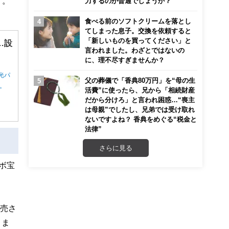
す。
力するのが普通でしょうか？
食べる前のソフトクリームを落とし
てしまった息子。交換を依頼すると
「新しいものを買ってください」と
…設
言われました。わざとではないの
に、理不尽すぎませんか？
光パ
父の葬儀で「香典80万円」を“母の生
ん。
活費”に使ったら、兄から「相続財産
だから分けろ」と言われ困惑…“喪主
は母親”でしたし、兄弟では受け取れ
ないですよね？ 香典をめぐる“税金と
法律”
さらに見る
ボ宝
発売さ
。ま