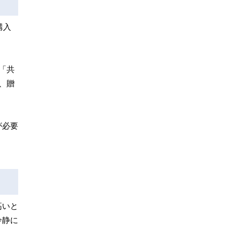
購入
「共
、贈
が必要
高いと
冷静に