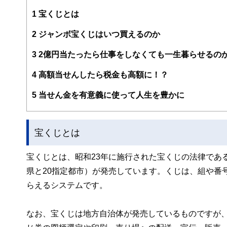
編集部のメンバーは、ファイナンシャルプランナーの資格
案から記事掲載まですべての工程に関わることで、読者目
1
宝くじとは
FinancialFieldの特徴は、ファイナンシャルプラ
2
ジャンボ宝くじはいつ買えるのか
ー、公認会計士、社会保険労務士、行政書士、投資アナリ
え、むずかしく感じられる年金や税金、相続、保険、ロー
3
2億円当たったら仕事をしなくても一生暮らせるの
このように編集経験豊富なメンバーと金融や経済に精通し
4
高額当せんしたら税金も高額に！？
と、読み応えのあるコンテンツと確かな情報発信を実現し
私たちは、快適でより良い生活のアイデアを提供するお金
5
当せん金を有意義に使って人生を豊かに
宝くじとは
宝くじとは、昭和23年に施行された宝くじの法律であ
県と20指定都市）が発売しています。くじは、組や番
らえるシステムです。
なお、宝くじは地方自治体が発売しているものですが