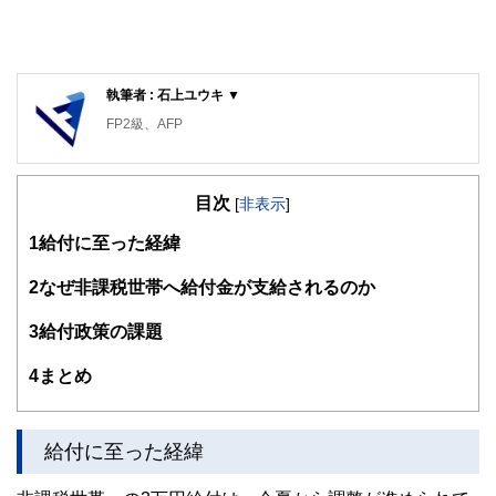
執筆者 : 石上ユウキ ▼
FP2級、AFP
目次
[
非表示
]
1
給付に至った経緯
2
なぜ非課税世帯へ給付金が支給されるのか
3
給付政策の課題
4
まとめ
給付に至った経緯