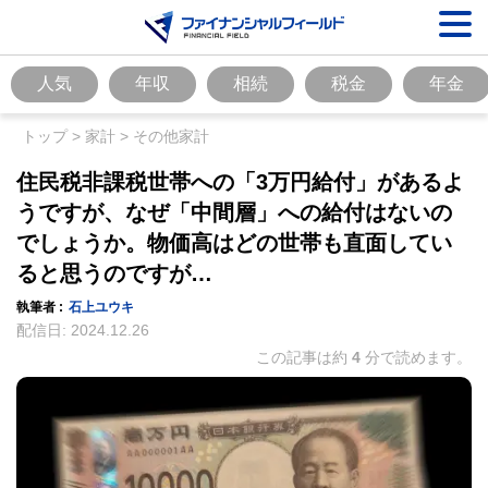
人気
年収
相続
税金
年金
トップ
>
家計
>
その他家計
住民税非課税世帯への「3万円給付」があるよ
うですが、なぜ「中間層」への給付はないの
でしょうか。物価高はどの世帯も直面してい
ると思うのですが…
執筆者 :
石上ユウキ
配信日:
2024.12.26
この記事は約
4
分で読めます。