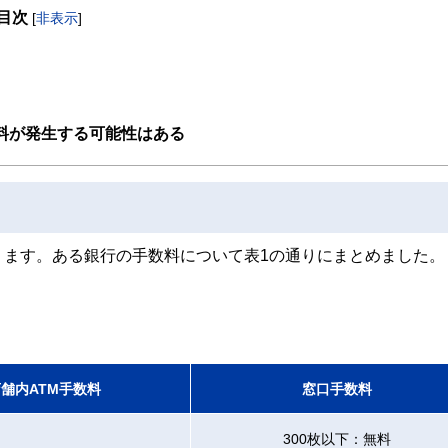
目次
[
非表示
]
取得者を中心に「お金や暮らし」に関する書籍・雑誌の編集経験者で構成され、企
線のコンテンツを追求しています。
ンナー、弁護士、税理士、宅地建物取引士、相続診断士、住宅ローンアドバイザー、DCプラ
スト、キャリアコンサルタントなど150名以上の有資格者を執筆者・監修者として
ンなどの話をわかりやすく発信している点です。
数料が発生する可能性はある
た執筆者・監修者による執筆体制を築くことで、内容のわかりやすさはもちろんの
ています。
のコンシェルジュを目指します。
ります。ある銀行の手数料について表1の通りにまとめました。
舗内ATM手数料
窓口手数料
300枚以下：無料