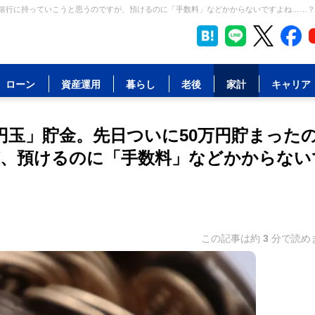
で銀行に持っていこうと思うのですが、預けるのに「手数料」などかからないですよね……？ 
ローン
資産運用
暮らし
老後
家計
キャリア
円玉」貯金。先日ついに50万円貯まった
、預けるのに「手数料」などかからない
この記事は約
3
分で読め