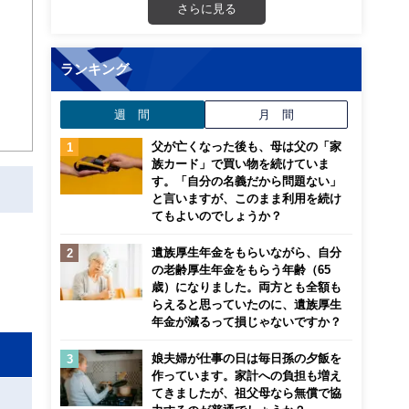
さらに見る
画立
ランキング
ンナ
迎
週 間
月 間
こ
父が亡くなった後も、母は父の「家
族カード」で買い物を続けていま
す。「自分の名義だから問題ない」
と言いますが、このまま利用を続け
てもよいのでしょうか？
遺族厚生年金をもらいながら、自分
の老齢厚生年金をもらう年齢（65
歳）になりました。両方とも全額も
らえると思っていたのに、遺族厚生
年金が減るって損じゃないですか？
娘夫婦が仕事の日は毎日孫の夕飯を
作っています。家計への負担も増え
てきましたが、祖父母なら無償で協