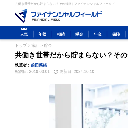
共働き世帯だから貯まらない？その特徴 | ファイナンシャルフィールド
人気
年収
相続
税金
年金
保険
トップ
>
家計
>
貯金
共働き世帯だから貯まらない？その
執筆者 :
前田菜緒
配信日:
2019.03.01
更新日:
2024.10.10