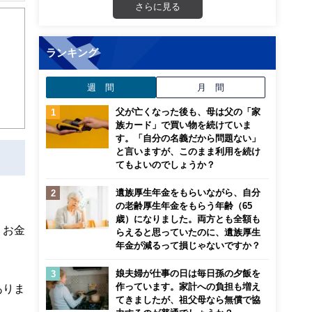
さらに見る
な子
ランキング
週 間
月 間
父が亡くなった後も、母は父の「家
族カード」で買い物を続けていま
す。「自分の名義だから問題ない」
と言いますが、このまま利用を続け
てもよいのでしょうか？
遺族厚生年金をもらいながら、自分
の老齢厚生年金をもらう年齢（65
歳）になりました。両方とも全額も
、お金
らえると思っていたのに、遺族厚生
年金が減るって損じゃないですか？
娘夫婦が仕事の日は毎日孫の夕飯を
作っています。家計への負担も増え
ありま
てきましたが、祖父母なら無償で協