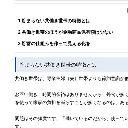
ン設計を行っている。子どもが寝てからでも相談できるよ
育て＆教育費のかけ方」（翔泳社）
https://www.andasset.net/
1
貯まらない共働き世帯の特徴とは
2
共働き世帯のほうが金融商品保有額は少ない
3
貯蓄の仕組みを作って見える化を
貯まらない共働き世帯の特徴とは
共働き世帯は、専業主婦（夫）世帯よりも節約意識が
お互い働き、時間的余裕はありませんから、外食が多
を使って家事の負担を減らすことが多くなるのは、あ
問題はその頻度です。「働いているのだから、使って
す。