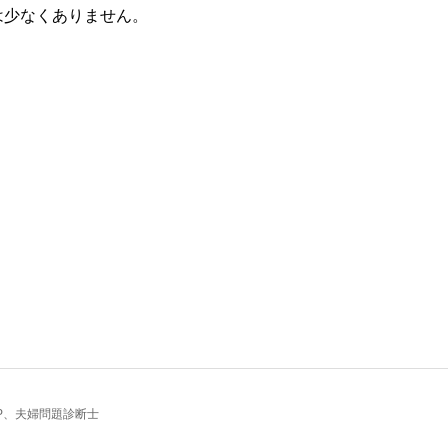
は少なくありません。
定FP、夫婦問題診断士
、マイホームを購入しても子どもが健全な環境で育ち、人生が黒字になるようライフ