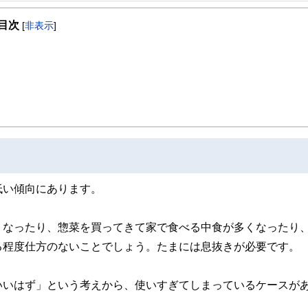
う、夜も相談業務を行っている。著書に「書けばわかる！わが家の家計にピッタリ
目次
[
非表示
]
低い傾向にあります。
くなったり、惣菜を買ってきて家で食べる中食が多くなったり
る程度仕方のないことでしょう。たまには息抜きが必要です。
いいはず」という考えから、使いすぎてしまっているケースが