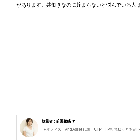
があります。共働きなのに貯まらないと悩んでいる人
執筆者 : 前田菜緒 ▼
FPオフィス And Asset 代表、CFP、FP相談ねっと認
保険代理店勤務を経て独立。高齢出産夫婦が2人目を産み