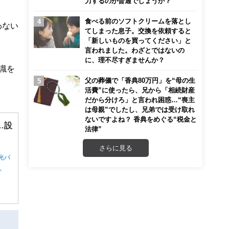
力するのが普通でしょうか？
食べる前のソフトクリームを落とし
わない
てしまった息子。交換を依頼すると
「新しいものを買ってください」と
言われました。わざとではないの
に、理不尽すぎませんか？
識を
父の葬儀で「香典80万円」を“母の生
活費”に使ったら、兄から「相続財産
だから分けろ」と言われ困惑…“喪主
は母親”でしたし、兄弟では受け取れ
ないですよね？ 香典をめぐる“税金と
…設
法律”
さらに見る
光パ
ん。