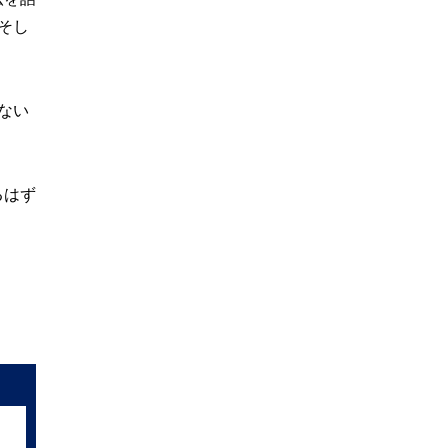
そし
ない
るはず