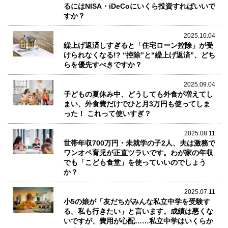
るにはNISA・iDeCoにいくら投資すればいいで
すか？
2025.10.04
繰上げ返済しすぎると「住宅ローン控除」が受
けられなくなる!? “控除”と“繰上げ返済”、どち
らを優先すべきですか？
2025.09.04
子どもの夏休み中、どうしても外食が増えてし
まい、外食費だけでひと月3万円も使ってしま
った！ これって使いすぎ？
2025.08.11
世帯年収700万円・未就学の子2人、夫は激務で
ワンオペ育児が正直ツラいです。わが家の年収
でも「こども食堂」を使っていいのでしょう
か？
2025.07.11
小5の娘が「友だちがみんな私立中学を受験す
る。私も行きたい」と言います。成績は悪くな
いですが、費用が心配……私立中学はいくらか