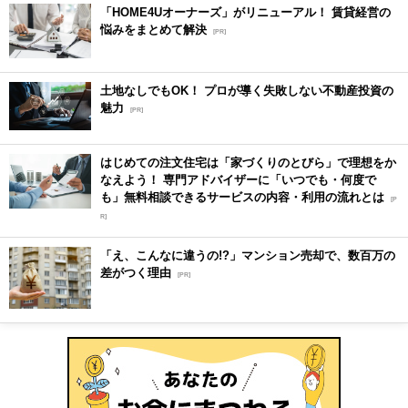
「HOME4Uオーナーズ」がリニューアル！ 賃貸経営の
悩みをまとめて解決
[PR]
土地なしでもOK！ プロが導く失敗しない不動産投資の
魅力
[PR]
はじめての注文住宅は「家づくりのとびら」で理想をか
なえよう！ 専門アドバイザーに「いつでも・何度で
も」無料相談できるサービスの内容・利用の流れとは
[P
R]
「え、こんなに違うの!?」マンション売却で、数百万の
差がつく理由
[PR]