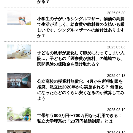
かる？
2025.05.30
小学生の子がいるシングルマザー。物価の高騰
で生活が苦しく、給食費や教材費の支払いも厳
しいです。シングルマザーへの給付はあります
か？
2025.05.06
子どもの風邪が悪化して肺炎になってしまい入
院…。子どもの「医療費が無料」の地域でも、
民間保険の保険金を受け取れる？
2025.04.13
公立高校の授業料無償化、4月から所得制限を
撤廃。私立は2026年から実施される？ 無償化
になったらどのくらい安くなるのか試算してみ
よう
2025.03.19
世帯年収600万円〜700万円なら利用できる！
私立大学理系の「23万円補助制度」とは
2025.03.19