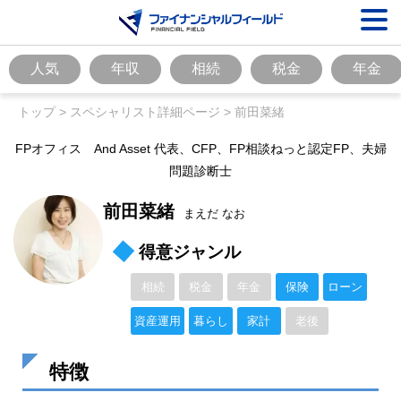
人気
年収
相続
税金
年金
トップ
>
スペシャリスト詳細ページ
>
前田菜緒
FPオフィス And Asset 代表、CFP、FP相談ねっと認定FP、夫婦
問題診断士
前田菜緒
まえだ なお
得意ジャンル
相続
税金
年金
保険
ローン
資産運用
暮らし
家計
老後
特徴