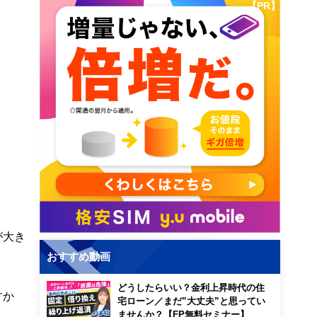
【PR】
が大き
おすすめ動画
どうしたらいい？金利上昇時代の住
すか
宅ローン／まだ”大丈夫”と思ってい
ませんか？【FP無料セミナー】