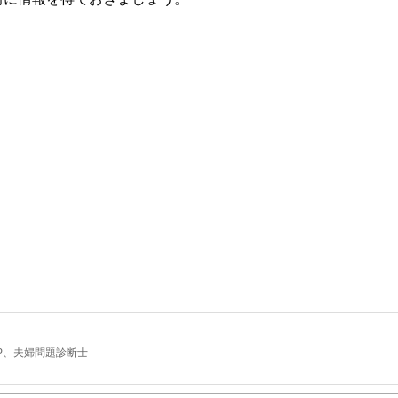
定FP、夫婦問題診断士
、マイホームを購入しても子どもが健全な環境で育ち、人生が黒字になるようライフ