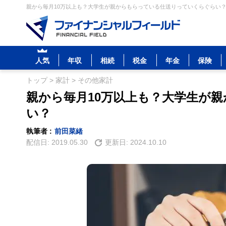
親から毎月10万以上も？大学生が親からもらっている仕送りっていくらぐらい？ 
人気
年収
相続
税金
年金
保険
トップ
>
家計
>
その他家計
親から毎月10万以上も？大学生が
い？
執筆者 :
前田菜緒
配信日:
2019.05.30
更新日:
2024.10.10