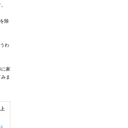
す。
を除
いうわ
特に家
てみま
”上
は