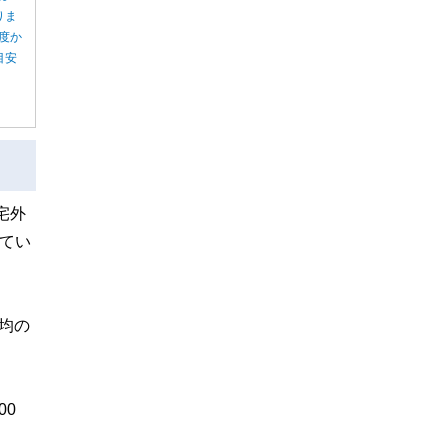
りま
度か
目安
宅外
てい
均の
00