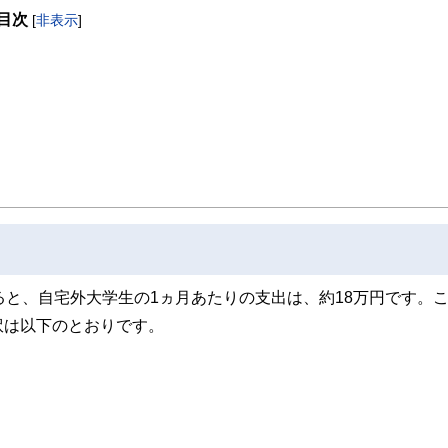
う、夜も相談業務を行っている。著書に「書けばわかる！わが家の家計にピッタリ
目次
[
非表示
]
ると、自宅外大学生の1ヵ月あたりの支出は、約18万円です。
訳は以下のとおりです。