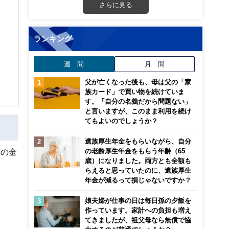
な子
さらに見る
ランキング
週 間
月 間
父が亡くなった後も、母は父の「家
族カード」で買い物を続けていま
す。「自分の名義だから問題ない」
と言いますが、このまま利用を続け
てもよいのでしょうか？
遺族厚生年金をもらいながら、自分
の老齢厚生年金をもらう年齢（65
この金
歳）になりました。両方とも全額も
らえると思っていたのに、遺族厚生
年金が減るって損じゃないですか？
娘夫婦が仕事の日は毎日孫の夕飯を
作っています。家計への負担も増え
てきましたが、祖父母なら無償で協