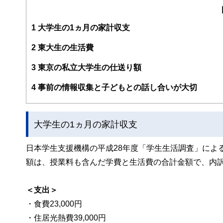
ン設計を行っている。子どもが寝てからでも相談できるよ
育て＆教育費のかけ方」（翔泳社）
https://www.andasset.net/
1
大学生の1ヵ月の家計収支
2
東大生の生活費
3
東京の私立大学生の仕送り額
4
事前の情報収集と子どもとの話し合いが大切
大学生の1ヵ月の家計収支
日本学生支援機構の平成28年度「学生生活調査」によ
額は、授業料も含んだ学費と生活費の合計金額で、内
＜支出＞
・食費23,000円
・住居光熱費39,000円