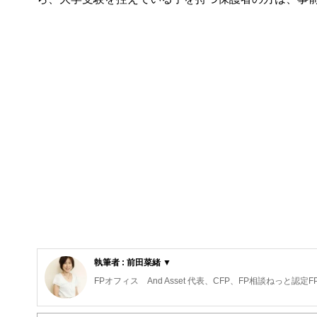
執筆者 : 前田菜緒 ▼
FPオフィス And Asset 代表、CFP、FP相談ねっと認
保険代理店勤務を経て独立。高齢出産夫婦が2人目を産み