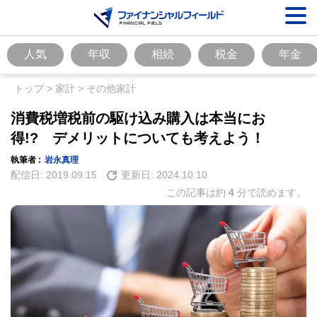
人気
年収
相続
税金
年金
トップ
>
家計
>
その他家計
消費税増税前の駆け込み購入は本当にお
得!? デメリットについても考えよう！
執筆者 :
岩永真理
配信日:
2019.09.15
更新日:
2024.10.10
この記事は約
4
分で読めます。