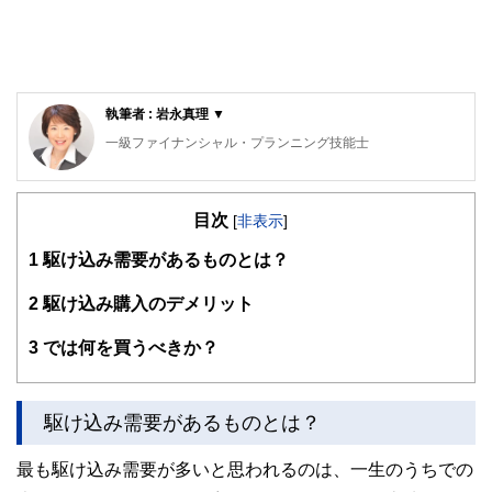
執筆者 : 岩永真理 ▼
一級ファイナンシャル・プランニング技能士
CFP®
ロングステイ・アドバイザー、住宅ローンアドバイザー、一
目次
般財団法人女性労働協会 認定講師。IFPコンフォート代表
[
非表示
]
横浜市出身、早稲田大学卒業。大手金融機関に入行後、ルク
1
駆け込み需要があるものとは？
センブルグ赴任等を含め10年超勤務。結婚後は夫の転勤に伴
い、ロンドン・上海・ニューヨーク・シンガポールに通算15
年以上在住。ロンドンでは、現地の小学生に日本文化を伝え
2
駆け込み購入のデメリット
るボランティア活動を展開。
CFP®として独立後は、個別相談・セミナー講師・執筆など
3
では何を買うべきか？
を行う。
幅広い世代のライフプランに基づく資産運用、リタイアメン
トプラン、国際結婚のカップルの相談など多数。グローバル
な視点からの柔軟な提案を心掛けている。
駆け込み需要があるものとは？
３キン（金融・年金・税金）の知識の有無が人生の岐路を左
右すると考え、学校教育でこれらの知識が身につく社会にな
最も駆け込み需要が多いと思われるのは、一生のうちでの
ることを提唱している。