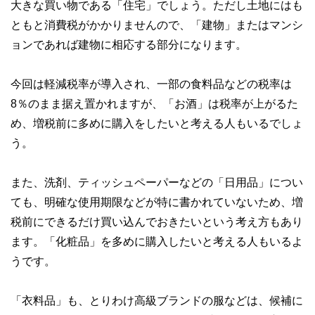
ホームページ：
http://www.iwanaga-mari-fp.jp/
大きな買い物である「住宅」でしょう。ただし土地にはも
ともと消費税がかかりませんので、「建物」またはマンシ
ョンであれば建物に相応する部分になります。
今回は軽減税率が導入され、一部の食料品などの税率は
8％のまま据え置かれますが、「お酒」は税率が上がるた
め、増税前に多めに購入をしたいと考える人もいるでしょ
う。
また、洗剤、ティッシュペーパーなどの「日用品」につい
ても、明確な使用期限などが特に書かれていないため、増
税前にできるだけ買い込んでおきたいという考え方もあり
ます。「化粧品」を多めに購入したいと考える人もいるよ
うです。
「衣料品」も、とりわけ高級ブランドの服などは、候補に