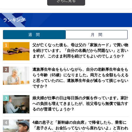
さらに見る
ランキング
週 間
月 間
父が亡くなった後も、母は父の「家族カード」で買い物
を続けています。「自分の名義だから問題ない」と言い
ますが、このまま利用を続けてもよいのでしょうか？
遺族厚生年金をもらいながら、自分の老齢厚生年金をも
らう年齢（65歳）になりました。両方とも全額もらえる
と思っていたのに、遺族厚生年金が減るって損じゃない
ですか？
娘夫婦が仕事の日は毎日孫の夕飯を作っています。家計
への負担も増えてきましたが、祖父母なら無償で協力す
るのが普通でしょうか？
4歳の息子と「新幹線の自由席」で帰省したら、乗客に
「息子さん、お金払ってないから座れないよ」と言われ