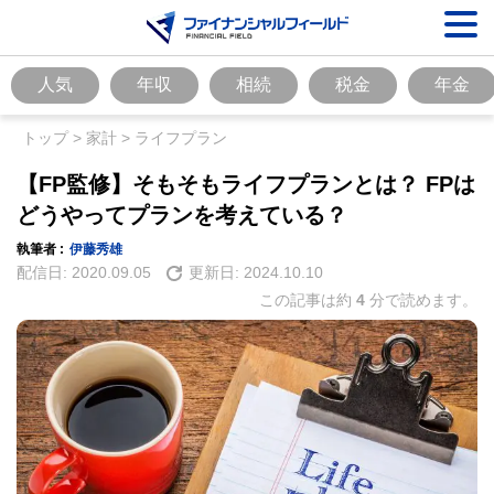
人気
年収
相続
税金
年金
トップ
>
家計
>
ライフプラン
【FP監修】そもそもライフプランとは？ FPは
どうやってプランを考えている？
執筆者 :
伊藤秀雄
配信日:
2020.09.05
更新日:
2024.10.10
この記事は約
4
分で読めます。