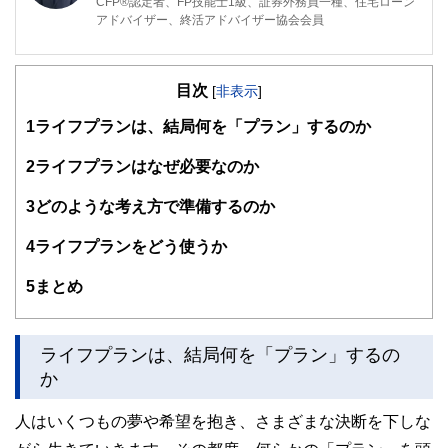
CFP®️認定者、FP技能士1級、証券外務員一種、住宅ローン
アドバイザー、終活アドバイザー協会会員
大手電機メーカーで人事労務の仕事に長く従事。社員のキャ
リアの節目やライフイベントに数多く立ち会うなかで、お金
目次
の問題に向き合わなくては解決につながらないと痛感。FP
[
非表示
]
資格取得後はそれらの経験を仕事に活かすとともに、日本
1
ライフプランは、結局何を「プラン」するのか
FP協会の無料相談室相談員、セミナー講師、執筆活動等を
続けている。
2
ライフプランはなぜ必要なのか
3
どのような考え方で準備するのか
4
ライフプランをどう使うか
5
まとめ
ライフプランは、結局何を「プラン」するの
か
人はいくつもの夢や希望を抱き、さまざまな決断を下しな