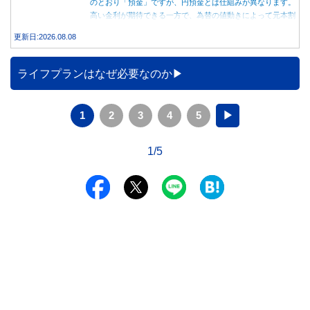
のとおり「預金」ですが、円預金とは仕組みが異なります。
高い金利が期待できる一方で、為替の値動きによって元本割
れする可能性もあります。 この記事では、外貨預金の仕組
更新日:2026.08.08
みや円預金との違い、始める前に知っておきたい注意点を分
かりやすく解説します。
ライフプランはなぜ必要なのか
1
2
3
4
5
▶
1/5