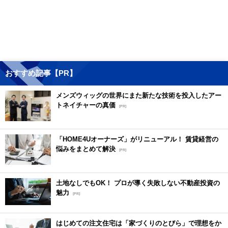
おすすめ記事【PR】
メンズウィッグの世界にまた新たな技術を投入したアー
トネイチャーの真価
[PR]
「HOME4Uオーナーズ」がリニューアル！ 賃貸経営の
悩みをまとめて解決
[PR]
土地なしでもOK！ プロが導く失敗しない不動産投資の
魅力
[PR]
はじめての注文住宅は「家づくりのとびら」で理想をか