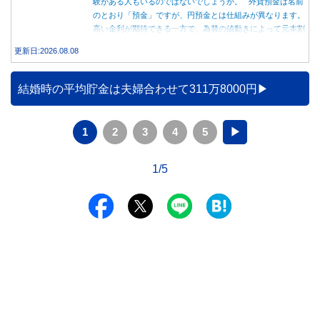
験がある人もいるのではないでしょうか。 外貨預金は名前
のとおり「預金」ですが、円預金とは仕組みが異なります。
高い金利が期待できる一方で、為替の値動きによって元本割
れする可能性もあります。 この記事では、外貨預金の仕組
更新日:2026.08.08
みや円預金との違い、始める前に知っておきたい注意点を分
かりやすく解説します。
結婚時の平均貯金は夫婦合わせて311万8000円
1
2
3
4
5
▶
1/5