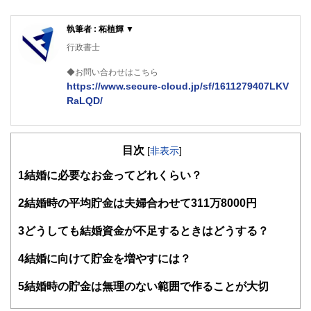
執筆者 : 柘植輝 ▼
行政書士
◆お問い合わせはこちら
https://www.secure-cloud.jp/sf/1611279407LKV
RaLQD/
２級ファイナンシャルプランナー
大学在学中から行政書士、２級FP技能士、宅建士の資格を
目次
活かして活動を始める。
[
非表示
]
現在では行政書士・ファイナンシャルプランナーとして活躍
1
結婚に必要なお金ってどれくらい？
する傍ら、フリーライターとして精力的に活動中。広範な知
識をもとに市民法務から企業法務まで幅広く手掛ける。
2
結婚時の平均貯金は夫婦合わせて311万8000円
3
どうしても結婚資金が不足するときはどうする？
4
結婚に向けて貯金を増やすには？
5
結婚時の貯金は無理のない範囲で作ることが大切