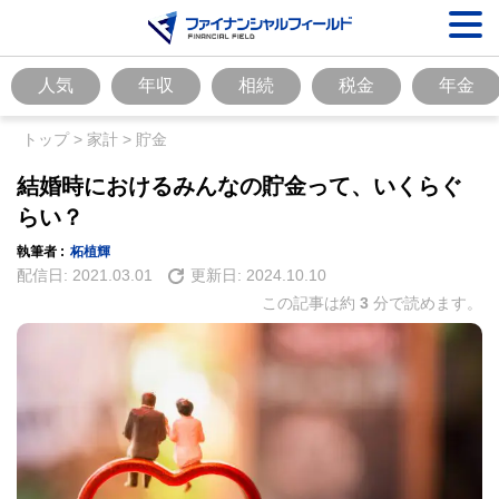
人気
年収
相続
税金
年金
トップ
>
家計
>
貯金
結婚時におけるみんなの貯金って、いくらぐ
らい？
執筆者 :
柘植輝
配信日:
2021.03.01
更新日:
2024.10.10
この記事は約
3
分で読めます。