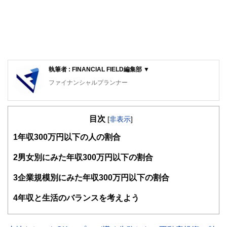
執筆者 : FINANCIAL FIELD編集部 ▼
ファイナンシャルプランナー
FinancialField編集部は、金融、経済に関する記事を、日々
の暮らしにどのような影響を与えるかという視点で、お金の
目次
知識がない方でも理解できるようわかりやすく発信していま
[
非表示
]
す。
1
年収300万円以下の人の割合
編集部のメンバーは、ファイナンシャルプランナーの資格取
得者を中心に「お金や暮らし」に関する書籍・雑誌の編集経
2
男女別にみた年収300万円以下の割合
験者で構成され、企画立案から記事掲載まですべての工程に
関わることで、読者目線のコンテンツを追求しています。
3
企業規模別にみた年収300万円以下の割合
FinancialFieldの特徴は、ファイナンシャルプランナー、弁
4
年収と生活のバランスを考えよう
護士、税理士、宅地建物取引士、相続診断士、住宅ローンア
ドバイザー、DCプランナー、公認会計士、社会保険労務
士、行政書士、投資アナリスト、キャリアコンサルタントな
ど150名以上の有資格者を執筆者・監修者として迎え、むず