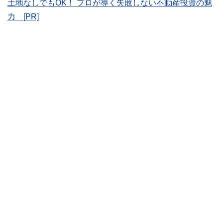
土地なしでもOK！ プロが導く失敗しない不動産投資の魅
かしく感じられる年金や税金、相続、保険、ローンなどの話
力 [PR]
をわかりやすく発信している点です。
このように編集経験豊富なメンバーと金融や経済に精通した
執筆者・監修者による執筆体制を築くことで、内容のわかり
やすさはもちろんのこと、読み応えのあるコンテンツと確か
な情報発信を実現しています。
私たちは、快適でより良い生活のアイデアを提供するお金の
コンシェルジュを目指します。