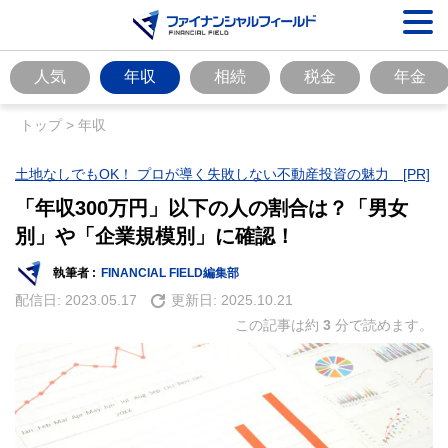
人気
年収
相続
税金
年金
トップ
>
年収
土地なしでもOK！ プロが導く失敗しない不動産投資の魅力 [PR]
「年収300万円」以下の人の割合は？「男女
別」や「企業規模別」に確認！
執筆者 :
FINANCIAL FIELD編集部
配信日:
2023.05.17
更新日:
2025.10.21
この記事は約
3
分で読めます。