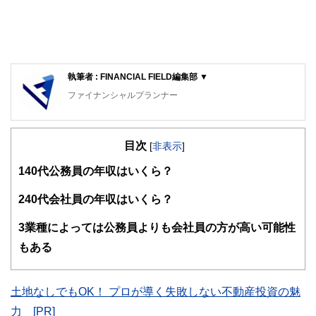
執筆者 : FINANCIAL FIELD編集部 ▼
ファイナンシャルプランナー
FinancialField編集部は、金融、経済に関する記事を、日々
の暮らしにどのような影響を与えるかという視点で、お金の
目次
知識がない方でも理解できるようわかりやすく発信していま
[
非表示
]
す。
1
40代公務員の年収はいくら？
編集部のメンバーは、ファイナンシャルプランナーの資格取
得者を中心に「お金や暮らし」に関する書籍・雑誌の編集経
2
40代会社員の年収はいくら？
験者で構成され、企画立案から記事掲載まですべての工程に
関わることで、読者目線のコンテンツを追求しています。
3
業種によっては公務員よりも会社員の方が高い可能性
FinancialFieldの特徴は、ファイナンシャルプランナー、弁
もある
護士、税理士、宅地建物取引士、相続診断士、住宅ローンア
ドバイザー、DCプランナー、公認会計士、社会保険労務
士、行政書士、投資アナリスト、キャリアコンサルタントな
土地なしでもOK！ プロが導く失敗しない不動産投資の魅
ど150名以上の有資格者を執筆者・監修者として迎え、むず
かしく感じられる年金や税金、相続、保険、ローンなどの話
力 [PR]