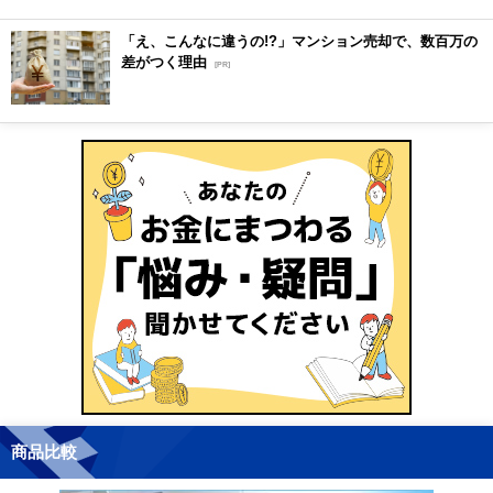
「え、こんなに違うの!?」マンション売却で、数百万の
差がつく理由
[PR]
商品比較