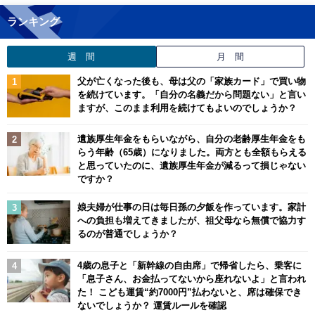
ランキング
週 間
月 間
父が亡くなった後も、母は父の「家族カード」で買い物
を続けています。「自分の名義だから問題ない」と言い
ますが、このまま利用を続けてもよいのでしょうか？
遺族厚生年金をもらいながら、自分の老齢厚生年金をも
らう年齢（65歳）になりました。両方とも全額もらえる
と思っていたのに、遺族厚生年金が減るって損じゃない
ですか？
娘夫婦が仕事の日は毎日孫の夕飯を作っています。家計
への負担も増えてきましたが、祖父母なら無償で協力す
るのが普通でしょうか？
4歳の息子と「新幹線の自由席」で帰省したら、乗客に
「息子さん、お金払ってないから座れないよ」と言われ
た！ こども運賃“約7000円”払わないと、席は確保でき
ないでしょうか？ 運賃ルールを確認