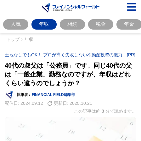
人気
年収
相続
税金
年金
トップ
>
年収
土地なしでもOK！ プロが導く失敗しない不動産投資の魅力 [PR]
40代の叔父は「公務員」です。同じ40代の父
は「一般企業」勤務なのですが、年収はどれ
くらい違うのでしょうか？
執筆者 :
FINANCIAL FIELD編集部
配信日:
2024.09.12
更新日:
2025.10.21
この記事は約
3
分で読めます。