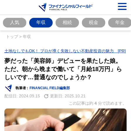
人気
年収
相続
税金
年金
トップ
>
年収
土地なしでもOK！ プロが導く失敗しない不動産投資の魅力 [PR]
夢だった「美容師」デビューを果たした娘。
ただ、朝から晩まで働いて「月給18万円」ら
しいです…普通なのでしょうか？
執筆者 :
FINANCIAL FIELD編集部
配信日:
2024.09.15
更新日:
2025.10.21
この記事は約
4
分で読めます。