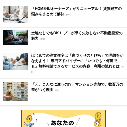
「HOME4Uオーナーズ」がリニューアル！ 賃貸経営の
悩みをまとめて解決
[PR]
土地なしでもOK！ プロが導く失敗しない不動産投資の
魅力
[PR]
はじめての注文住宅は「家づくりのとびら」で理想をか
なえよう！ 専門アドバイザーに「いつでも・何度で
も」無料相談できるサービスの内容・利用の流れとは
[P
R]
「え、こんなに違うの!?」マンション売却で、数百万の
差がつく理由
[PR]