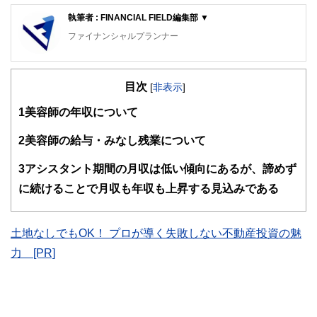
執筆者 : FINANCIAL FIELD編集部 ▼
ファイナンシャルプランナー
FinancialField編集部は、金融、経済に関する記事を、日々
の暮らしにどのような影響を与えるかという視点で、お金の
目次
知識がない方でも理解できるようわかりやすく発信していま
[
非表示
]
す。
1
美容師の年収について
編集部のメンバーは、ファイナンシャルプランナーの資格取
得者を中心に「お金や暮らし」に関する書籍・雑誌の編集経
2
美容師の給与・みなし残業について
験者で構成され、企画立案から記事掲載まですべての工程に
関わることで、読者目線のコンテンツを追求しています。
3
アシスタント期間の月収は低い傾向にあるが、諦めず
FinancialFieldの特徴は、ファイナンシャルプランナー、弁
に続けることで月収も年収も上昇する見込みである
護士、税理士、宅地建物取引士、相続診断士、住宅ローンア
ドバイザー、DCプランナー、公認会計士、社会保険労務
士、行政書士、投資アナリスト、キャリアコンサルタントな
土地なしでもOK！ プロが導く失敗しない不動産投資の魅
ど150名以上の有資格者を執筆者・監修者として迎え、むず
かしく感じられる年金や税金、相続、保険、ローンなどの話
力 [PR]
をわかりやすく発信している点です。
このように編集経験豊富なメンバーと金融や経済に精通した
執筆者・監修者による執筆体制を築くことで、内容のわかり
やすさはもちろんのこと、読み応えのあるコンテンツと確か