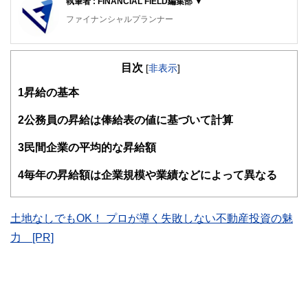
執筆者 : FINANCIAL FIELD編集部 ▼
ファイナンシャルプランナー
FinancialField編集部は、金融、経済に関する記事を、日々
の暮らしにどのような影響を与えるかという視点で、お金の
目次
知識がない方でも理解できるようわかりやすく発信していま
[
非表示
]
す。
1
昇給の基本
編集部のメンバーは、ファイナンシャルプランナーの資格取
得者を中心に「お金や暮らし」に関する書籍・雑誌の編集経
2
公務員の昇給は俸給表の値に基づいて計算
験者で構成され、企画立案から記事掲載まですべての工程に
関わることで、読者目線のコンテンツを追求しています。
3
民間企業の平均的な昇給額
FinancialFieldの特徴は、ファイナンシャルプランナー、弁
4
毎年の昇給額は企業規模や業績などによって異なる
護士、税理士、宅地建物取引士、相続診断士、住宅ローンア
ドバイザー、DCプランナー、公認会計士、社会保険労務
士、行政書士、投資アナリスト、キャリアコンサルタントな
ど150名以上の有資格者を執筆者・監修者として迎え、むず
土地なしでもOK！ プロが導く失敗しない不動産投資の魅
かしく感じられる年金や税金、相続、保険、ローンなどの話
力 [PR]
をわかりやすく発信している点です。
このように編集経験豊富なメンバーと金融や経済に精通した
執筆者・監修者による執筆体制を築くことで、内容のわかり
やすさはもちろんのこと、読み応えのあるコンテンツと確か
な情報発信を実現しています。