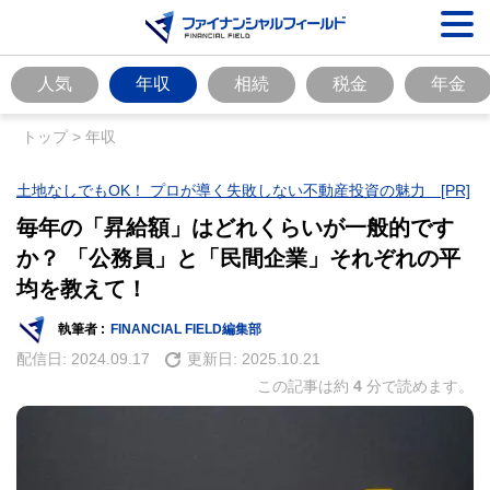
人気
年収
相続
税金
年金
トップ
>
年収
土地なしでもOK！ プロが導く失敗しない不動産投資の魅力 [PR]
毎年の「昇給額」はどれくらいが一般的です
か？ 「公務員」と「民間企業」それぞれの平
均を教えて！
執筆者 :
FINANCIAL FIELD編集部
配信日:
2024.09.17
更新日:
2025.10.21
この記事は約
4
分で読めます。