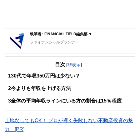
執筆者 : FINANCIAL FIELD編集部 ▼
ファイナンシャルプランナー
FinancialField編集部は、金融、経済に関する記事を、日々
の暮らしにどのような影響を与えるかという視点で、お金の
目次
知識がない方でも理解できるようわかりやすく発信していま
[
非表示
]
す。
1
30代で年収350万円は少ない？
編集部のメンバーは、ファイナンシャルプランナーの資格取
得者を中心に「お金や暮らし」に関する書籍・雑誌の編集経
2
今よりも年収を上げる方法
験者で構成され、企画立案から記事掲載まですべての工程に
関わることで、読者目線のコンテンツを追求しています。
3
全体の平均年収ラインにいる方の割合は15％程度
FinancialFieldの特徴は、ファイナンシャルプランナー、弁
護士、税理士、宅地建物取引士、相続診断士、住宅ローンア
ドバイザー、DCプランナー、公認会計士、社会保険労務
土地なしでもOK！ プロが導く失敗しない不動産投資の魅
士、行政書士、投資アナリスト、キャリアコンサルタントな
力 [PR]
ど150名以上の有資格者を執筆者・監修者として迎え、むず
かしく感じられる年金や税金、相続、保険、ローンなどの話