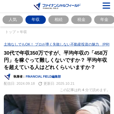
人気
年収
相続
税金
年金
トップ
>
年収
土地なしでもOK！ プロが導く失敗しない不動産投資の魅力 [PR]
30代で年収350万ですが、平均年収の「458万
円」を稼ぐって難しくないですか？ 平均年収
を超えている人はどれくらいいますか？
執筆者 :
FINANCIAL FIELD編集部
配信日:
2024.09.18
更新日:
2025.10.21
この記事は約
4
分で読めます。