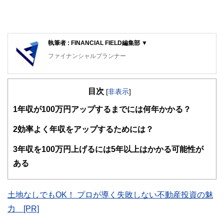
執筆者 : FINANCIAL FIELD編集部 ▼
ファイナンシャルプランナー
FinancialField編集部は、金融、経済に関する記事を、日々
の暮らしにどのような影響を与えるかという視点で、お金の
目次
知識がない方でも理解できるようわかりやすく発信していま
[
非表示
]
す。
1
年収が100万円アップするまでには何年かかる？
編集部のメンバーは、ファイナンシャルプランナーの資格取
得者を中心に「お金や暮らし」に関する書籍・雑誌の編集経
2
効率よく年収をアップするためには？
験者で構成され、企画立案から記事掲載まですべての工程に
関わることで、読者目線のコンテンツを追求しています。
3
年収を100万円上げるには5年以上はかかる可能性が
FinancialFieldの特徴は、ファイナンシャルプランナー、弁
ある
護士、税理士、宅地建物取引士、相続診断士、住宅ローンア
ドバイザー、DCプランナー、公認会計士、社会保険労務
士、行政書士、投資アナリスト、キャリアコンサルタントな
土地なしでもOK！ プロが導く失敗しない不動産投資の魅
ど150名以上の有資格者を執筆者・監修者として迎え、むず
かしく感じられる年金や税金、相続、保険、ローンなどの話
力 [PR]
をわかりやすく発信している点です。