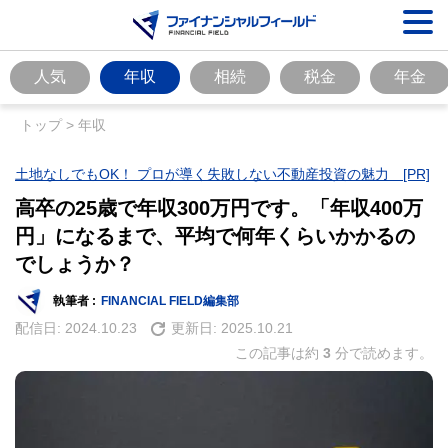
人気
年収
相続
税金
年金
トップ
>
年収
土地なしでもOK！ プロが導く失敗しない不動産投資の魅力 [PR]
高卒の25歳で年収300万円です。「年収400万
円」になるまで、平均で何年くらいかかるの
でしょうか？
執筆者 :
FINANCIAL FIELD編集部
配信日:
2024.10.23
更新日:
2025.10.21
この記事は約
3
分で読めます。