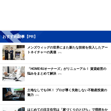
おすすめ記事【PR】
メンズウィッグの世界にまた新たな技術を投入したアー
トネイチャーの真価
[PR]
「HOME4Uオーナーズ」がリニューアル！ 賃貸経営の
悩みをまとめて解決
[PR]
土地なしでもOK！ プロが導く失敗しない不動産投資の
魅力
[PR]
はじめての注文住宅は「家づくりのとびら」で理想をか