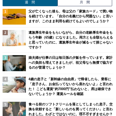
週 間
月 間
父が亡くなった後も、母は父の「家族カード」で買い物
を続けています。「自分の名義だから問題ない」と言い
ますが、このまま利用を続けてもよいのでしょうか？
遺族厚生年金をもらいながら、自分の老齢厚生年金をも
らう年齢（65歳）になりました。両方とも全額もらえる
と思っていたのに、遺族厚生年金が減るって損じゃない
ですか？
娘夫婦が仕事の日は毎日孫の夕飯を作っています。家計
への負担も増えてきましたが、祖父母なら無償で協力す
るのが普通でしょうか？
4歳の息子と「新幹線の自由席」で帰省したら、乗客に
「息子さん、お金払ってないから座れないよ」と言われ
た！ こども運賃“約7000円”払わないと、席は確保でき
ないでしょうか？ 運賃ルールを確認
食べる前のソフトクリームを落としてしまった息子。交
換を依頼すると「新しいものを買ってください」と言わ
れました。わざとではないのに、理不尽すぎませんか？