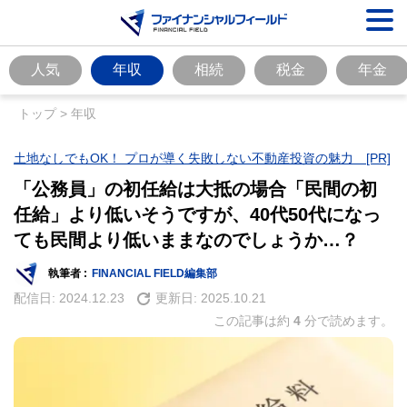
人気
年収
相続
税金
年金
トップ
>
年収
土地なしでもOK！ プロが導く失敗しない不動産投資の魅力 [PR]
「公務員」の初任給は大抵の場合「民間の初
任給」より低いそうですが、40代50代になっ
ても民間より低いままなのでしょうか…？
執筆者 :
FINANCIAL FIELD編集部
配信日:
2024.12.23
更新日:
2025.10.21
この記事は約
4
分で読めます。