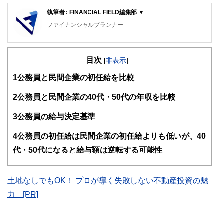
執筆者 : FINANCIAL FIELD編集部 ▼
ファイナンシャルプランナー
FinancialField編集部は、金融、経済に関する記事を、日々
の暮らしにどのような影響を与えるかという視点で、お金の
目次
知識がない方でも理解できるようわかりやすく発信していま
[
非表示
]
す。
1
公務員と民間企業の初任給を比較
編集部のメンバーは、ファイナンシャルプランナーの資格取
得者を中心に「お金や暮らし」に関する書籍・雑誌の編集経
2
公務員と民間企業の40代・50代の年収を比較
験者で構成され、企画立案から記事掲載まですべての工程に
関わることで、読者目線のコンテンツを追求しています。
3
公務員の給与決定基準
FinancialFieldの特徴は、ファイナンシャルプランナー、弁
4
公務員の初任給は民間企業の初任給よりも低いが、40
護士、税理士、宅地建物取引士、相続診断士、住宅ローンア
ドバイザー、DCプランナー、公認会計士、社会保険労務
代・50代になると給与額は逆転する可能性
士、行政書士、投資アナリスト、キャリアコンサルタントな
ど150名以上の有資格者を執筆者・監修者として迎え、むず
かしく感じられる年金や税金、相続、保険、ローンなどの話
土地なしでもOK！ プロが導く失敗しない不動産投資の魅
をわかりやすく発信している点です。
力 [PR]
このように編集経験豊富なメンバーと金融や経済に精通した
執筆者・監修者による執筆体制を築くことで、内容のわかり
やすさはもちろんのこと、読み応えのあるコンテンツと確か