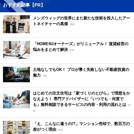
おすすめ記事【PR】
メンズウィッグの世界にまた新たな技術を投入したアー
トネイチャーの真価
[PR]
「HOME4Uオーナーズ」がリニューアル！ 賃貸経営の
悩みをまとめて解決
[PR]
土地なしでもOK！ プロが導く失敗しない不動産投資の
魅力
[PR]
はじめての注文住宅は「家づくりのとびら」で理想をか
なえよう！ 専門アドバイザーに「いつでも・何度で
も」無料相談できるサービスの内容・利用の流れとは
[P
R]
「え、こんなに違うの!?」マンション売却で、数百万の
差がつく理由
[PR]