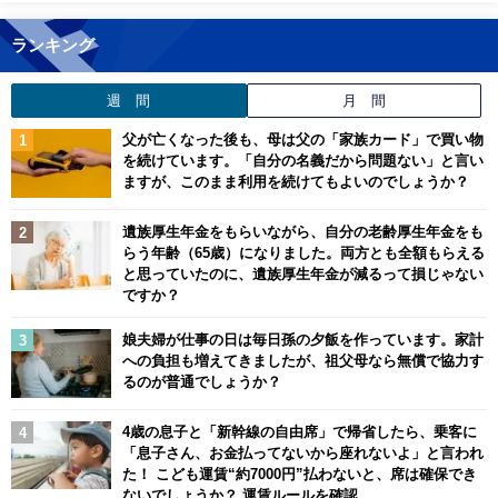
ランキング
週 間
月 間
父が亡くなった後も、母は父の「家族カード」で買い物
を続けています。「自分の名義だから問題ない」と言い
ますが、このまま利用を続けてもよいのでしょうか？
遺族厚生年金をもらいながら、自分の老齢厚生年金をも
らう年齢（65歳）になりました。両方とも全額もらえる
と思っていたのに、遺族厚生年金が減るって損じゃない
ですか？
娘夫婦が仕事の日は毎日孫の夕飯を作っています。家計
への負担も増えてきましたが、祖父母なら無償で協力す
るのが普通でしょうか？
4歳の息子と「新幹線の自由席」で帰省したら、乗客に
「息子さん、お金払ってないから座れないよ」と言われ
た！ こども運賃“約7000円”払わないと、席は確保でき
ないでしょうか？ 運賃ルールを確認