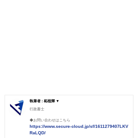
執筆者 : 柘植輝 ▼
行政書士
◆お問い合わせはこちら
https://www.secure-cloud.jp/sf/1611279407LKV
RaLQD/