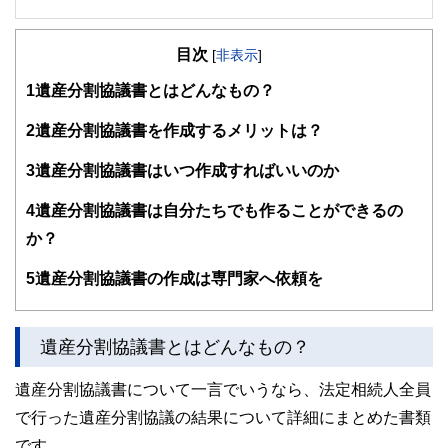
２級ファイナンシャルプランナー
大学在学中から行政書士、２級FP技能士、宅建士の資格を
目次
活かして活動を始める。
[
非表示
]
現在では行政書士・ファイナンシャルプランナーとして活躍
1
遺産分割協議書とはどんなもの？
する傍ら、フリーライターとして精力的に活動中。広範な知
識をもとに市民法務から企業法務まで幅広く手掛ける。
2
遺産分割協議書を作成するメリットは？
3
遺産分割協議書はいつ作成すればいいのか
4
遺産分割協議書は自分たちでも作ることができるの
か？
5
遺産分割協議書の作成は専門家へ依頼を
遺産分割協議書とはどんなもの？
遺産分割協議書について一言でいうなら、法定相続人全員
で行った遺産分割協議の結果について詳細にまとめた書類
です。