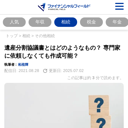
人気
年収
相続
税金
年金
トップ
>
相続
>
その他相続
遺産分割協議書とはどのようなもの？ 専門家
に依頼しなくても作成可能？
執筆者 :
柘植輝
配信日:
2021.08.28
更新日:
2025.07.02
この記事は約
3
分で読めます。