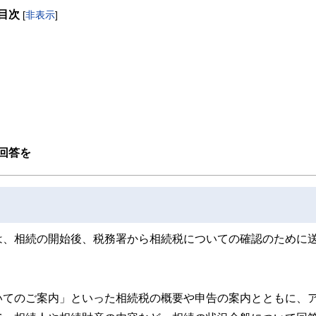
を活かして活動を始める。
目次
躍する傍ら、フリーライターとして精力的に活動中。広範な知識をもとに市民法務
[
非表示
]
回答を
は、相続の開始後、税務署から相続税についての確認のために
いてのご案内」といった相続税の概要や申告の案内とともに、