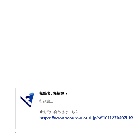
執筆者 : 柘植輝 ▼
行政書士
◆お問い合わせはこちら
https://www.secure-cloud.jp/sf/1611279407L
２級ファイナンシャルプランナー