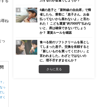
答する
力するのが普通でしょうか？
4歳の息子と「新幹線の自由席」で帰
省したら、乗客に「息子さん、お金
払ってないから座れないよ」と言わ
お尋ね
れた！ こども運賃“約7000円”払わな
いと、席は確保できないでしょう
か？ 運賃ルールを確認
なっ
食べる前のソフトクリームを落とし
てしまった息子。交換を依頼すると
。
「新しいものを買ってください」と
言われました。わざとではないの
に、理不尽すぎませんか？
問
さらに見る
？」
なっ
でし
すく