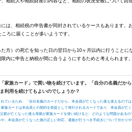
で、相続人や相続財産の内容など、相続の状況全般について回
合には、相続税の申告書が同封されているケースもあります。
たころに届くことが多いようです。
た方）の死亡を知った日の翌日から10ヶ月以内に行うことに
期限内に申告と納税が間に合うようにするためと考えられます
「家族カード」で買い物を続けています。「自分の名義だから
ま利用を続けてもよいのでしょうか？
されているため、「自分名義のカードだから、本会員が亡くなった後も使えるのでは
、家族カードは本会員との契約を前提として発行されるカードであり、本会員が亡く
、父親が亡くなった後も母親が家族カードを使い続けると、どのような問題があるの
みや、本会員が亡くなった後の正しい対応、遺族が行うべき手続きについて分かりや