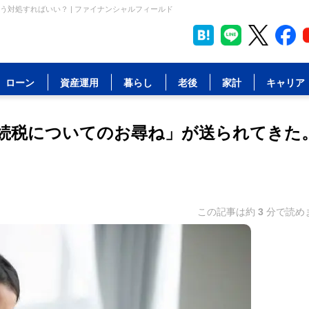
対処すればいい？ | ファイナンシャルフィールド
ローン
資産運用
暮らし
老後
家計
キャリア
続税についてのお尋ね」が送られてきた
この記事は約
3
分で読め