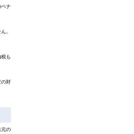
のペナ
せん。
納税も
査の対
送元の