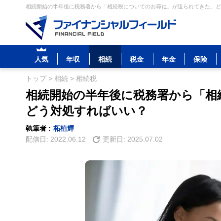
相続開始の半年後に税務署から「相続税についてのお尋ね」が送られてきた。どう
人気
年収
相続
税金
年金
保険
トップ
>
相続
>
相続税
相続開始の半年後に税務署から「相
どう対処すればいい？
執筆者 :
柘植輝
配信日:
2022.06.12
更新日:
2025.07.02