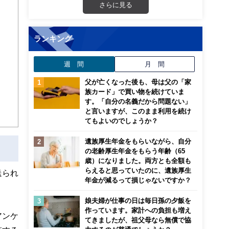
さらに見る
から
ランキング
週 間
月 間
父が亡くなった後も、母は父の「家
族カード」で買い物を続けていま
す。「自分の名義だから問題ない」
と言いますが、このまま利用を続け
てもよいのでしょうか？
遺族厚生年金をもらいながら、自分
の老齢厚生年金をもらう年齢（65
歳）になりました。両方とも全額も
らえると思っていたのに、遺族厚生
送られ
年金が減るって損じゃないですか？
娘夫婦が仕事の日は毎日孫の夕飯を
作っています。家計への負担も増え
アンケ
てきましたが、祖父母なら無償で協