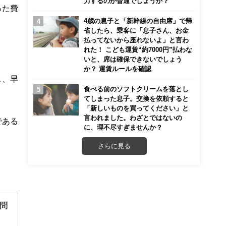
力するのが普通でしょうか？
った費
4歳の息子と「新幹線の自由席」で帰
省したら、乗客に「息子さん、お金
払ってないから座れないよ」と言わ
れた！ こども運賃“約7000円”払わな
いと、席は確保できないでしょう
か？ 運賃ルールを確認
し、早
食べる前のソフトクリームを落とし
てしまった息子。交換を依頼すると
「新しいものを買ってください」と
言われました。わざとではないの
である
に、理不尽すぎませんか？
さらに見る
問