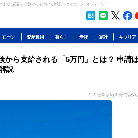
つまでに必要？「埋葬料」について解説 | ファイナンシャルフィールド
ローン
資産運用
暮らし
老後
家計
キャリア
険から支給される「5万円」とは？ 申請
解説
この記事は約
3
分で読め