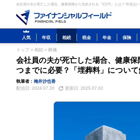
会社員の夫が死亡した場合、健康保険から支給される「5万円」とは？ 申請はい
人気
年収
相続
税金
年金
保険
トップ
>
相続
>
葬儀
会社員の夫が死亡した場合、健康保
つまでに必要？「埋葬料」について
執筆者 :
梅井沙也香
配信日:
2024.07.20
更新日:
2025.07.02