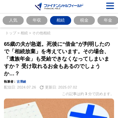
人気
年収
相続
税金
年金
トップ
>
相続
>
その他相続
65歳の夫が急逝。死後に“借金”が判明したの
で「相続放棄」を考えています。その場合、
「遺族年金」も受給できなくなってしまいま
すか？ 受け取れるお金もあるのでしょう
か…？
執筆者 :
古澤綾
配信日:
2024.07.26
更新日:
2025.07.02
この記事は約
3
分で読めます。