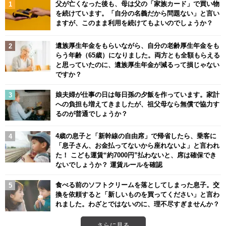
父が亡くなった後も、母は父の「家族カード」で買い物
を続けています。「自分の名義だから問題ない」と言い
ますが、このまま利用を続けてもよいのでしょうか？
遺族厚生年金をもらいながら、自分の老齢厚生年金をも
らう年齢（65歳）になりました。両方とも全額もらえる
と思っていたのに、遺族厚生年金が減るって損じゃない
ですか？
娘夫婦が仕事の日は毎日孫の夕飯を作っています。家計
への負担も増えてきましたが、祖父母なら無償で協力す
るのが普通でしょうか？
4歳の息子と「新幹線の自由席」で帰省したら、乗客に
「息子さん、お金払ってないから座れないよ」と言われ
た！ こども運賃“約7000円”払わないと、席は確保でき
ないでしょうか？ 運賃ルールを確認
食べる前のソフトクリームを落としてしまった息子。交
換を依頼すると「新しいものを買ってください」と言わ
れました。わざとではないのに、理不尽すぎませんか？
さらに見る