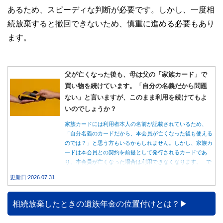
あるため、スピーディな判断が必要です。しかし、一度相
続放棄すると撤回できないため、慎重に進める必要もあり
ます。
父が亡くなった後も、母は父の「家族カード」で
買い物を続けています。「自分の名義だから問題
ない」と言いますが、このまま利用を続けてもよ
いのでしょうか？
家族カードには利用者本人の名前が記載されているため、
「自分名義のカードだから、本会員が亡くなった後も使える
のでは？」と思う方もいるかもしれません。しかし、家族カ
ードは本会員との契約を前提として発行されるカードであ
り、本会員が亡くなった場合は利用できなくなります。 で
は、父親が亡くなった後も母親が家族カードを使い続ける
更新日:2026.07.31
と、どのような問題があるのでしょうか。本記事では、家族
カードの仕組みや、本会員が亡くなった後の正しい対応、遺
族が行うべき手続きについて分かりやすく解説します。
相続放棄したときの遺族年金の位置付けとは？