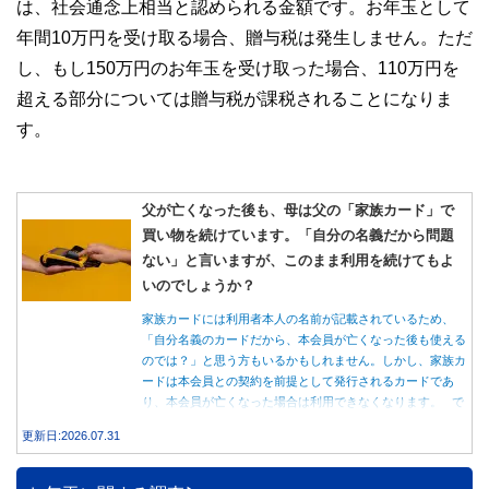
は、社会通念上相当と認められる金額です。お年玉として
年間10万円を受け取る場合、贈与税は発生しません。ただ
し、もし150万円のお年玉を受け取った場合、110万円を
超える部分については贈与税が課税されることになりま
す。
父が亡くなった後も、母は父の「家族カード」で
買い物を続けています。「自分の名義だから問題
ない」と言いますが、このまま利用を続けてもよ
いのでしょうか？
家族カードには利用者本人の名前が記載されているため、
「自分名義のカードだから、本会員が亡くなった後も使える
のでは？」と思う方もいるかもしれません。しかし、家族カ
ードは本会員との契約を前提として発行されるカードであ
り、本会員が亡くなった場合は利用できなくなります。 で
は、父親が亡くなった後も母親が家族カードを使い続ける
更新日:2026.07.31
と、どのような問題があるのでしょうか。本記事では、家族
カードの仕組みや、本会員が亡くなった後の正しい対応、遺
族が行うべき手続きについて分かりやすく解説します。