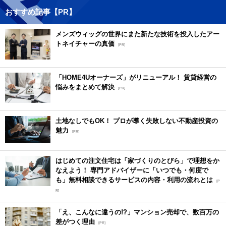
おすすめ記事【PR】
メンズウィッグの世界にまた新たな技術を投入したアー
トネイチャーの真価
[PR]
「HOME4Uオーナーズ」がリニューアル！ 賃貸経営の
悩みをまとめて解決
[PR]
土地なしでもOK！ プロが導く失敗しない不動産投資の
魅力
[PR]
はじめての注文住宅は「家づくりのとびら」で理想をか
なえよう！ 専門アドバイザーに「いつでも・何度で
も」無料相談できるサービスの内容・利用の流れとは
[P
R]
「え、こんなに違うの!?」マンション売却で、数百万の
差がつく理由
[PR]