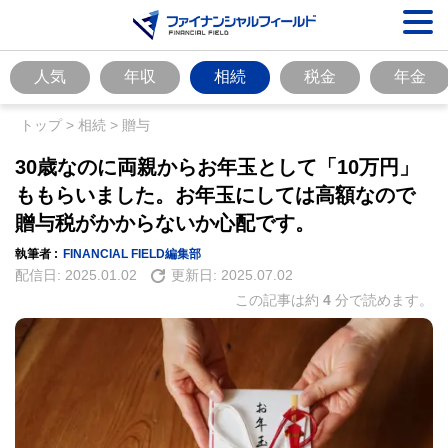
人気
年収
相続
税金
年金
トップ
>
相続
>
贈与
30歳なのに両親からお年玉として「10万円」
ももらいました。お年玉にしては高額なので
贈与税がかからないか心配です。
執筆者 :
FINANCIAL FIELD編集部
配信日:
2025.01.02
更新日:
2025.07.02
この記事は約
4
分で読めます。