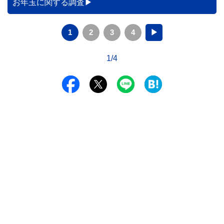
お年玉に関する調査
1
2
3
4
▶
1/4