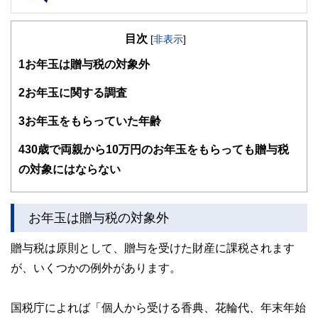
FinancialField編集部は、金融、経済に関する記事を、日々
の暮らしにどのような影響を与えるかという視点で、お金の
目次
知識がない方でも理解できるようわかりやすく発信していま
[
非表示
]
す。
1
お年玉は贈与税の対象外
編集部のメンバーは、ファイナンシャルプランナーの資格取
得者を中心に「お金や暮らし」に関する書籍・雑誌の編集経
2
お年玉に関する調査
験者で構成され、企画立案から記事掲載まですべての工程に
関わることで、読者目線のコンテンツを追求しています。
3
お年玉をもらっていた年齢
FinancialFieldの特徴は、ファイナンシャルプランナー、弁
4
30歳で両親から10万円のお年玉をもらっても贈与税
護士、税理士、宅地建物取引士、相続診断士、住宅ローンア
ドバイザー、DCプランナー、公認会計士、社会保険労務
の対象にはならない
士、行政書士、投資アナリスト、キャリアコンサルタントな
ど150名以上の有資格者を執筆者・監修者として迎え、むず
かしく感じられる年金や税金、相続、保険、ローンなどの話
をわかりやすく発信している点です。
お年玉は贈与税の対象外
このように編集経験豊富なメンバーと金融や経済に精通した
贈与税は原則として、贈与を受けた財産に課税されます
執筆者・監修者による執筆体制を築くことで、内容のわかり
やすさはもちろんのこと、読み応えのあるコンテンツと確か
が、いくつかの例外があります。
な情報発信を実現しています。
私たちは、快適でより良い生活のアイデアを提供するお金の
国税庁によれば「個人から受ける香典、花輪代、年末年始
コンシェルジュを目指します。