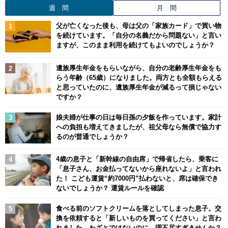
週 間
月 間
父が亡くなった後も、母は父の「家族カード」で買い物
を続けています。「自分の名義だから問題ない」と言い
ますが、このまま利用を続けてもよいのでしょうか？
遺族厚生年金をもらいながら、自分の老齢厚生年金をも
らう年齢（65歳）になりました。両方とも全額もらえる
と思っていたのに、遺族厚生年金が減るって損じゃない
ですか？
娘夫婦が仕事の日は毎日孫の夕飯を作っています。家計
への負担も増えてきましたが、祖父母なら無償で協力す
るのが普通でしょうか？
4歳の息子と「新幹線の自由席」で帰省したら、乗客に
「息子さん、お金払ってないから座れないよ」と言われ
た！ こども運賃“約7000円”払わないと、席は確保でき
ないでしょうか？ 運賃ルールを確認
食べる前のソフトクリームを落としてしまった息子。交
換を依頼すると「新しいものを買ってください」と言わ
れました。わざとではないのに、理不尽すぎませんか？