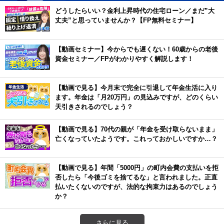
どうしたらいい？金利上昇時代の住宅ローン／まだ”大
丈夫”と思っていませんか？【FP無料セミナー】
【動画セミナー】今からでも遅くない！60歳からの老後
資金セミナー／FPがわかりやすく解説します！
【動画で見る】今月末で完全に引退して年金生活に入り
ます。年金は「月20万円」の見込みですが、どのくらい
天引きされるのでしょう？
【動画で見る】70代の親が「年金を受け取らないまま」
亡くなっていたようです。これっておかしいですか…？
【動画で見る】年間「5000円」の町内会費の支払いを拒
否したら「今後ゴミを捨てるな」と言われました。正直
払いたくないのですが、法的な拘束力はあるのでしょう
か？
さらに見る