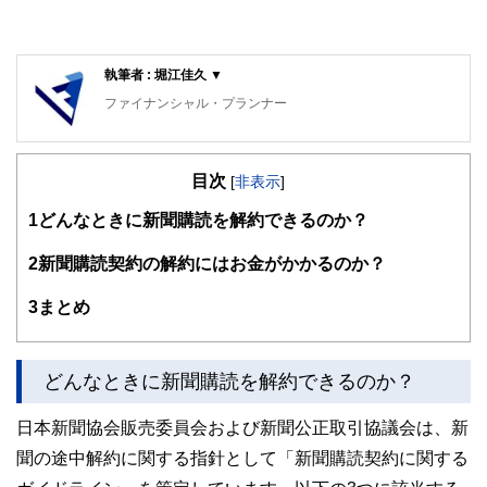
執筆者 : 堀江佳久 ▼
ファイナンシャル・プランナー
中小企業診断士
早稲田大学理工学部卒業。副業OKの会社に勤務する現役の
目次
理科系サラリーマン部長。趣味が貯金であり、株・FX・仮
[
非表示
]
想通貨を運用し、毎年利益を上げている。サラリーマンの立
1
どんなときに新聞購読を解約できるのか？
場でお金に関することをアドバイスすることをライフワーク
にしている。
2
新聞購読契約の解約にはお金がかかるのか？
3
まとめ
どんなときに新聞購読を解約できるのか？
日本新聞協会販売委員会および新聞公正取引協議会は、新
聞の途中解約に関する指針として「新聞購読契約に関する