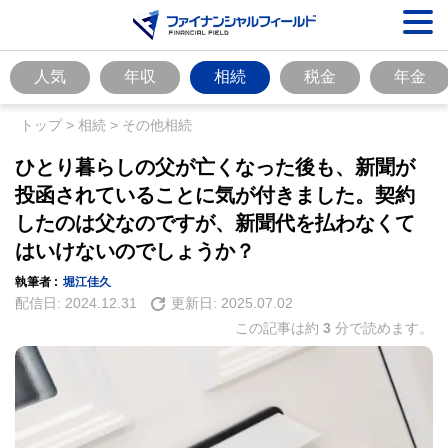
人気
年収
相続
税金
年金
トップ
>
相続
>
その他相続
ひとり暮らしの父が亡くなった後も、新聞が
投函されていることに気が付きました。契約
したのは父なのですが、新聞代を払わなくて
はいけないのでしょうか？
執筆者 :
堀江佳久
配信日:
2024.12.31
更新日:
2025.07.02
この記事は約
3
分で読めます。