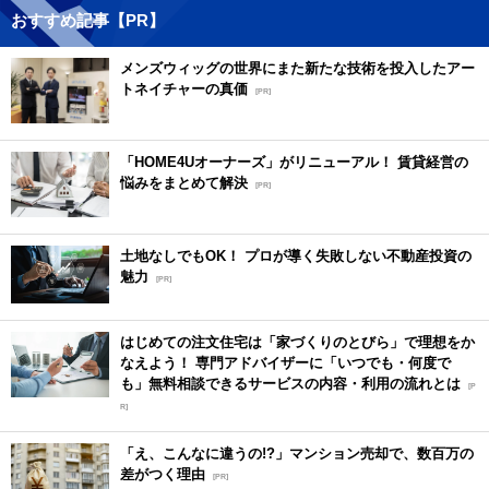
おすすめ記事【PR】
メンズウィッグの世界にまた新たな技術を投入したアー
トネイチャーの真価
[PR]
「HOME4Uオーナーズ」がリニューアル！ 賃貸経営の
悩みをまとめて解決
[PR]
土地なしでもOK！ プロが導く失敗しない不動産投資の
魅力
[PR]
はじめての注文住宅は「家づくりのとびら」で理想をか
なえよう！ 専門アドバイザーに「いつでも・何度で
も」無料相談できるサービスの内容・利用の流れとは
[P
R]
「え、こんなに違うの!?」マンション売却で、数百万の
差がつく理由
[PR]