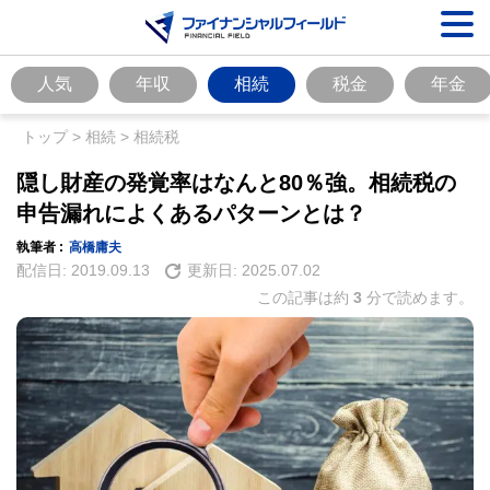
人気
年収
相続
税金
年金
トップ
>
相続
>
相続税
隠し財産の発覚率はなんと80％強。相続税の
申告漏れによくあるパターンとは？
執筆者 :
高橋庸夫
配信日:
2019.09.13
更新日:
2025.07.02
この記事は約
3
分で読めます。