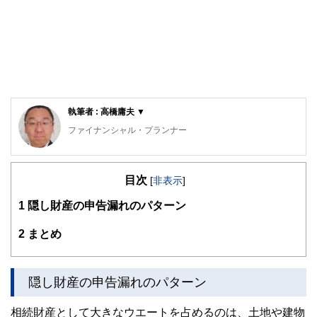
執筆者 : 高橋庸夫 ▼
ファイナンシャル・プランナー
住宅ローンアドバイザー ,宅地建物取引士, マンション管理
士, 防災士
目次
サラリーマン生活２４年、その間１０回以上の転勤を経験
[
非表示
]
し、全国各所に居住。早期退職後は、新たな知識習得に貪欲
1
隠し財産の申告漏れのパターン
に努めるとともに、自らが経験した「サラリーマンの退職、
住宅ローン、子育て教育、資産運用」などの実体験をベース
として、個別相談、セミナー講師など精力的に活動。また、
2
まとめ
マンション管理士として管理組合運営や役員やマンション居
住者への支援を実施。妻と長女と犬１匹。
隠し財産の申告漏れのパターン
相続財産として大きなウエートを占めるのは、土地や建物