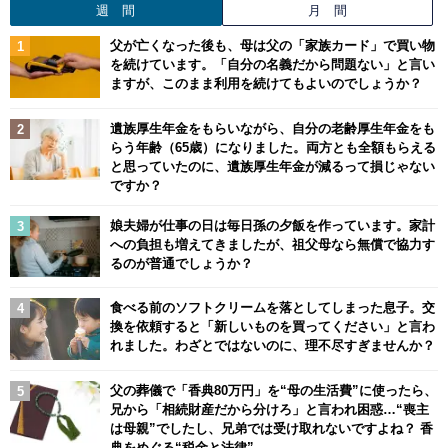
週 間
月 間
父が亡くなった後も、母は父の「家族カード」で買い物
を続けています。「自分の名義だから問題ない」と言い
ますが、このまま利用を続けてもよいのでしょうか？
遺族厚生年金をもらいながら、自分の老齢厚生年金をも
らう年齢（65歳）になりました。両方とも全額もらえる
と思っていたのに、遺族厚生年金が減るって損じゃない
ですか？
娘夫婦が仕事の日は毎日孫の夕飯を作っています。家計
への負担も増えてきましたが、祖父母なら無償で協力す
るのが普通でしょうか？
食べる前のソフトクリームを落としてしまった息子。交
換を依頼すると「新しいものを買ってください」と言わ
れました。わざとではないのに、理不尽すぎませんか？
父の葬儀で「香典80万円」を“母の生活費”に使ったら、
兄から「相続財産だから分けろ」と言われ困惑…“喪主
は母親”でしたし、兄弟では受け取れないですよね？ 香
典をめぐる“税金と法律”