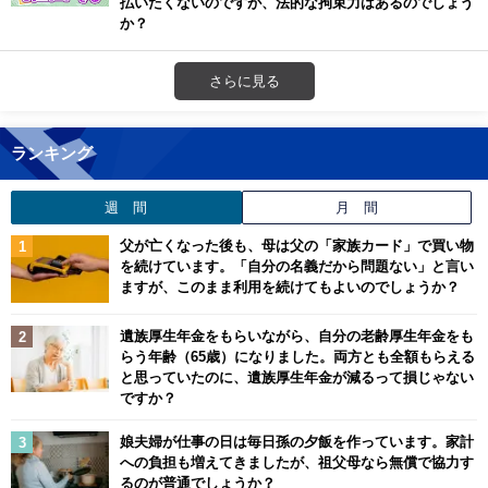
払いたくないのですが、法的な拘束力はあるのでしょう
か？
さらに見る
ランキング
週 間
月 間
父が亡くなった後も、母は父の「家族カード」で買い物
を続けています。「自分の名義だから問題ない」と言い
ますが、このまま利用を続けてもよいのでしょうか？
遺族厚生年金をもらいながら、自分の老齢厚生年金をも
らう年齢（65歳）になりました。両方とも全額もらえる
と思っていたのに、遺族厚生年金が減るって損じゃない
ですか？
娘夫婦が仕事の日は毎日孫の夕飯を作っています。家計
への負担も増えてきましたが、祖父母なら無償で協力す
るのが普通でしょうか？