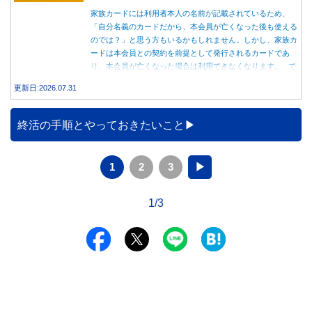
家族カードには利用者本人の名前が記載されているため、
「自分名義のカードだから、本会員が亡くなった後も使える
のでは？」と思う方もいるかもしれません。しかし、家族カ
ードは本会員との契約を前提として発行されるカードであ
り、本会員が亡くなった場合は利用できなくなります。 で
は、父親が亡くなった後も母親が家族カードを使い続ける
更新日:2026.07.31
と、どのような問題があるのでしょうか。本記事では、家族
カードの仕組みや、本会員が亡くなった後の正しい対応、遺
族が行うべき手続きについて分かりやすく解説します。
終活の手順とやっておきたいこと
1
2
3
▶
1/3