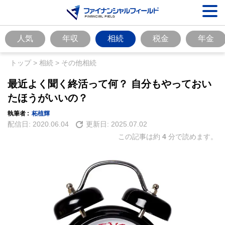
人気
年収
相続
税金
年金
トップ
>
相続
>
その他相続
最近よく聞く終活って何？ 自分もやっておい
たほうがいいの？
執筆者 :
柘植輝
配信日:
2020.06.04
更新日:
2025.07.02
この記事は約
4
分で読めます。