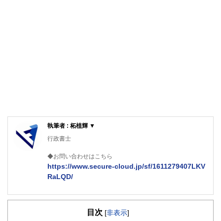
執筆者 : 柘植輝 ▼
行政書士
◆お問い合わせはこちら
https://www.secure-cloud.jp/sf/1611279407LKV
RaLQD/
２級ファイナンシャルプランナー
大学在学中から行政書士、２級FP技能士、宅建士の資格を
目次
活かして活動を始める。
[
非表示
]
現在では行政書士・ファイナンシャルプランナーとして活躍