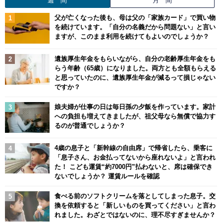
週 間
月 間
父が亡くなった後も、母は父の「家族カード」で買い物
を続けています。「自分の名義だから問題ない」と言い
ますが、このまま利用を続けてもよいのでしょうか？
遺族厚生年金をもらいながら、自分の老齢厚生年金をも
らう年齢（65歳）になりました。両方とも全額もらえる
と思っていたのに、遺族厚生年金が減るって損じゃない
ですか？
娘夫婦が仕事の日は毎日孫の夕飯を作っています。家計
への負担も増えてきましたが、祖父母なら無償で協力す
るのが普通でしょうか？
4歳の息子と「新幹線の自由席」で帰省したら、乗客に
「息子さん、お金払ってないから座れないよ」と言われ
た！ こども運賃“約7000円”払わないと、席は確保でき
ないでしょうか？ 運賃ルールを確認
食べる前のソフトクリームを落としてしまった息子。交
換を依頼すると「新しいものを買ってください」と言わ
れました。わざとではないのに、理不尽すぎませんか？