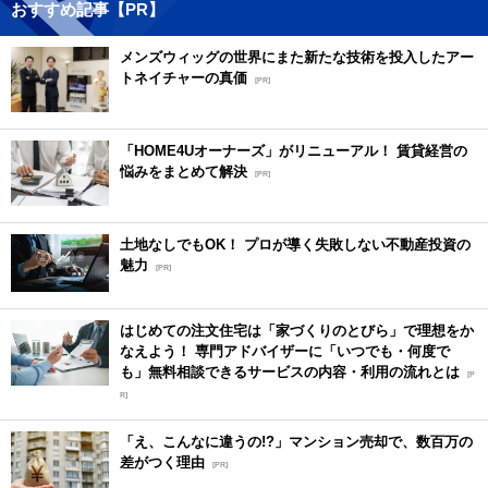
おすすめ記事【PR】
メンズウィッグの世界にまた新たな技術を投入したアー
トネイチャーの真価
[PR]
「HOME4Uオーナーズ」がリニューアル！ 賃貸経営の
悩みをまとめて解決
[PR]
土地なしでもOK！ プロが導く失敗しない不動産投資の
魅力
[PR]
はじめての注文住宅は「家づくりのとびら」で理想をか
なえよう！ 専門アドバイザーに「いつでも・何度で
も」無料相談できるサービスの内容・利用の流れとは
[P
R]
「え、こんなに違うの!?」マンション売却で、数百万の
差がつく理由
[PR]