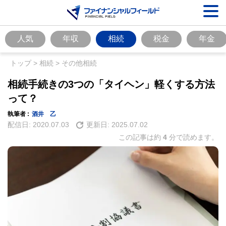
人気
年収
相続
税金
年金
トップ
>
相続
>
その他相続
相続手続きの3つの「タイヘン」軽くする方法
って？
執筆者 :
酒井 乙
配信日:
2020.07.03
更新日:
2025.07.02
この記事は約
4
分で読めます。