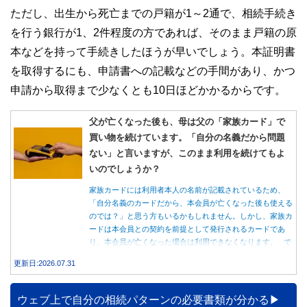
ただし、出生から死亡までの戸籍が1～2通で、相続手続き
を行う銀行が1、2件程度の方であれば、そのまま戸籍の原
本などを持って手続きしたほうが早いでしょう。本証明書
を取得するにも、申請書への記載などの手間があり、かつ
申請から取得まで少なくとも10日ほどかかるからです。
父が亡くなった後も、母は父の「家族カード」で
買い物を続けています。「自分の名義だから問題
ない」と言いますが、このまま利用を続けてもよ
いのでしょうか？
家族カードには利用者本人の名前が記載されているため、
「自分名義のカードだから、本会員が亡くなった後も使える
のでは？」と思う方もいるかもしれません。しかし、家族カ
ードは本会員との契約を前提として発行されるカードであ
り、本会員が亡くなった場合は利用できなくなります。 で
は、父親が亡くなった後も母親が家族カードを使い続ける
更新日:2026.07.31
と、どのような問題があるのでしょうか。本記事では、家族
カードの仕組みや、本会員が亡くなった後の正しい対応、遺
族が行うべき手続きについて分かりやすく解説します。
ウェブ上で自分の相続パターンの必要書類が分かる