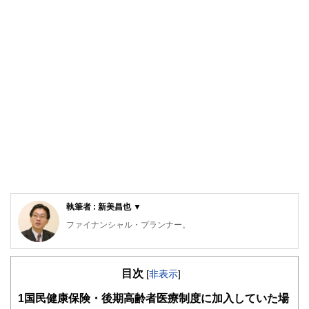
執筆者 : 新美昌也 ▼
ファイナンシャル・プランナー。
ライフプラン・キャッシュフロー分析に基づいた家計相談を
得意とする。法人営業をしていた経験から経営者からの相談
目次
が多い。教育資金、住宅購入、年金、資産運用、保険、離婚
[
非表示
]
のお金などをテーマとしたセミナーや個別相談も多数実施し
1
国民健康保険・後期高齢者医療制度に加入していた場
ている。教育資金をテーマにした講演は延べ800校以上の高