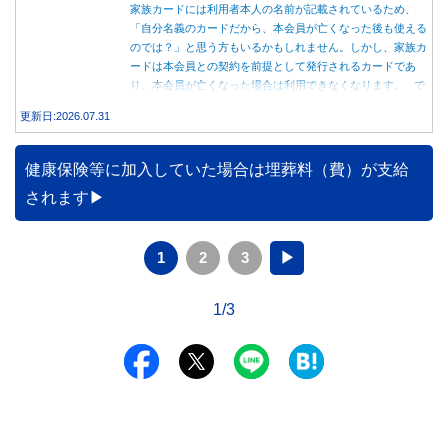
家族カードには利用者本人の名前が記載されているため、
「自分名義のカードだから、本会員が亡くなった後も使える
のでは？」と思う方もいるかもしれません。しかし、家族カ
ードは本会員との契約を前提として発行されるカードであ
り、本会員が亡くなった場合は利用できなくなります。 で
は、父親が亡くなった後も母親が家族カードを使い続ける
更新日:2026.07.31
と、どのような問題があるのでしょうか。本記事では、家族
カードの仕組みや、本会員が亡くなった後の正しい対応、遺
族が行うべき手続きについて分かりやすく解説します。
健康保険等に加入していた場合は埋葬料（費）が支給
されます
1
2
3
▶
1/3