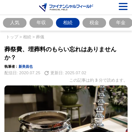
人気
年収
相続
税金
年金
トップ
>
相続
>
葬儀
葬祭費、埋葬料のもらい忘れはありません
か？
執筆者 :
新美昌也
配信日:
2020.07.25
更新日:
2025.07.02
この記事は約
3
分で読めます。