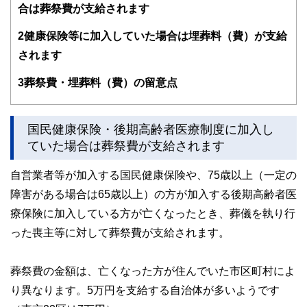
校で実施。
合は葬祭費が支給されます
また、保険や介護のお金に詳しいファイナンシャル・プラン
ナーとしてテレビや新聞、雑誌の取材にも多数協力してい
2
健康保険等に加入していた場合は埋葬料（費）が支給
る。共著に「これで安心！入院・介護のお金」（技術評論
社）がある。
されます
http://fp-trc.com/
3
葬祭費・埋葬料（費）の留意点
国民健康保険・後期高齢者医療制度に加入し
ていた場合は葬祭費が支給されます
自営業者等が加入する国民健康保険や、75歳以上（一定の
障害がある場合は65歳以上）の方が加入する後期高齢者医
療保険に加入している方が亡くなったとき、葬儀を執り行
った喪主等に対して葬祭費が支給されます。
葬祭費の金額は、亡くなった方が住んでいた市区町村によ
り異なります。5万円を支給する自治体が多いようです