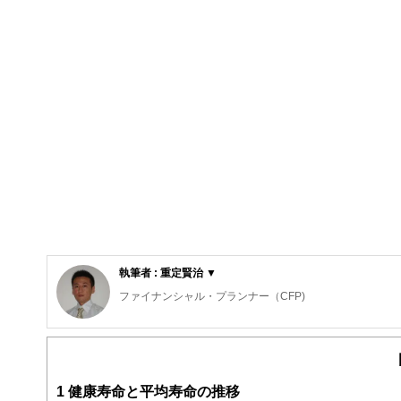
執筆者 : 重定賢治 ▼
ファイナンシャル・プランナー（CFP)
明治大学法学部法律学科を卒業後、金融機関にて資産運用
ファイナンシャル・プランナー（FP）の上級資格である「C
子育て世帯や退職準備世帯を中心に「暮らしとお金」の相
また、全国商工会連合会の「エキスパートバンク」にCFP
1
健康寿命と平均寿命の推移