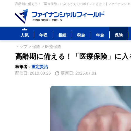
高齢期に備える！「医療保険」に入るうえでのポイントとは？ | ファイナンシ
人気
年収
相続
税金
年金
保険
トップ
>
保険
>
医療保険
高齢期に備える！「医療保険」に入
執筆者 :
重定賢治
配信日:
2019.09.26
更新日:
2025.07.01