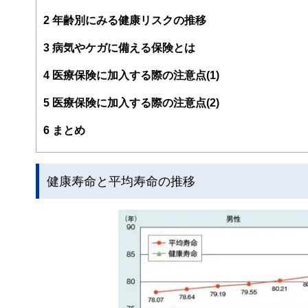
法人向け福利厚生制度「ワーク・ライフ・バランス相談室
悩み相談も行う。
2
年齢別にみる健康リスクの推移
2017年、独立行政法人日本学生支援機構の「スカラシッ
3
病気やケガに備える保険とは
じ、国の事業として教育の格差など社会問題の解決にも取
https://fpofficekaientai.wixsite.com/fp-office-kaientai
4
医療保険に加入する際の注意点(1)
5
医療保険に加入する際の注意点(2)
6
まとめ
健康寿命と平均寿命の推移