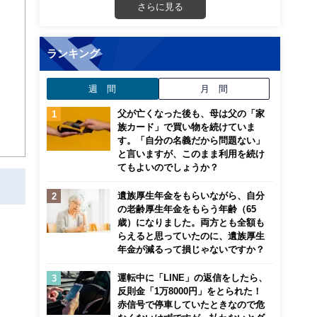
のお
さらに見る
通
ランキング
週 間
月 間
父が亡くなった後も、母は父の「家
族カード」で買い物を続けていま
す。「自分の名義だから問題ない」
と言いますが、このまま利用を続け
てもよいのでしょうか？
遺族厚生年金をもらいながら、自分
の老齢厚生年金をもらう年齢（65
歳）になりました。両方とも全額も
らえると思っていたのに、遺族厚生
年金が減るって損じゃないですか？
運転中に「LINE」の返信をしたら、
反則金「1万8000円」をとられた！
赤信号で停車していたときなので危