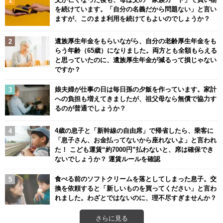
を続けています。「自分の名義だから問題ない」と言い
ますが、このまま利用を続けてもよいのでしょうか？
遺族厚生年金をもらいながら、自分の老齢厚生年金をも
らう年齢（65歳）になりました。両方とも全額もらえる
と思っていたのに、遺族厚生年金が減るって損じゃない
ですか？
娘夫婦が仕事の日は毎日孫の夕飯を作っています。家計
への負担も増えてきましたが、祖父母なら無償で協力す
るのが普通でしょうか？
4歳の息子と「新幹線の自由席」で帰省したら、乗客に
「息子さん、お金払ってないから座れないよ」と言われ
た！ こども運賃“約7000円”払わないと、席は確保でき
ないでしょうか？ 運賃ルールを確認
食べる前のソフトクリームを落としてしまった息子。交
換を依頼すると「新しいものを買ってください」と言わ
れました。わざとではないのに、理不尽すぎませんか？
さらに見る