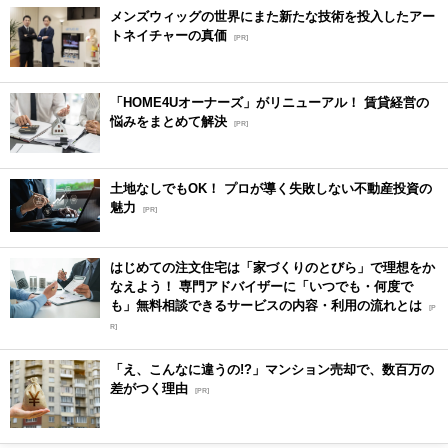
メンズウィッグの世界にまた新たな技術を投入したアー
トネイチャーの真価
[PR]
「HOME4Uオーナーズ」がリニューアル！ 賃貸経営の
悩みをまとめて解決
[PR]
土地なしでもOK！ プロが導く失敗しない不動産投資の
魅力
[PR]
はじめての注文住宅は「家づくりのとびら」で理想をか
なえよう！ 専門アドバイザーに「いつでも・何度で
も」無料相談できるサービスの内容・利用の流れとは
[P
R]
「え、こんなに違うの!?」マンション売却で、数百万の
差がつく理由
[PR]