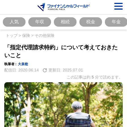
人気
年収
相続
税金
年金
トップ
>
保険
>
その他保険
「指定代理請求特約」について考えておきた
いこと
執筆者 :
大泉稔
配信日:
2020.06.14
更新日:
2025.07.01
この記事は約
5
分で読めます。