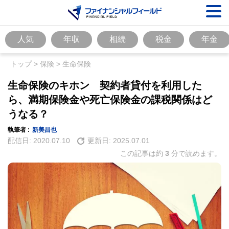
人気
年収
相続
税金
年金
トップ
>
保険
>
生命保険
生命保険のキホン 契約者貸付を利用した
ら、満期保険金や死亡保険金の課税関係はど
うなる？
執筆者 :
新美昌也
配信日:
2020.07.10
更新日:
2025.07.01
この記事は約
3
分で読めます。