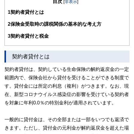
目次
が多い。教育資金、住宅購入、年金、資産運用、保険、離婚
[
非表示
]
のお金などをテーマとしたセミナーや個別相談も多数実施し
1
契約者貸付とは
ている。教育資金をテーマにした講演は延べ800校以上の高
校で実施。
また、保険や介護のお金に詳しいファイナンシャル・プラン
2
保険金受取時の課税関係の基本的な考え方
ナーとしてテレビや新聞、雑誌の取材にも多数協力してい
る。共著に「これで安心！入院・介護のお金」（技術評論
3
契約者貸付と税金
社）がある。
http://fp-trc.com/
契約者貸付とは
契約者貸付は、契約している生命保険の解約返戻金の一定
範囲内で、保険会社から貸付を受けることができる制度で
す。貸付金には所定の利息（複利）がつきます。なお、現
在、新型コロナウイルス感染症の影響を受けている契約者
を対象に年利0.0％の特別金利が適用されています。
一般的に貸付金は、その全部または一部をいつでも返済で
きます。ただし、貸付金の元利金が解約返戻金を超えた場