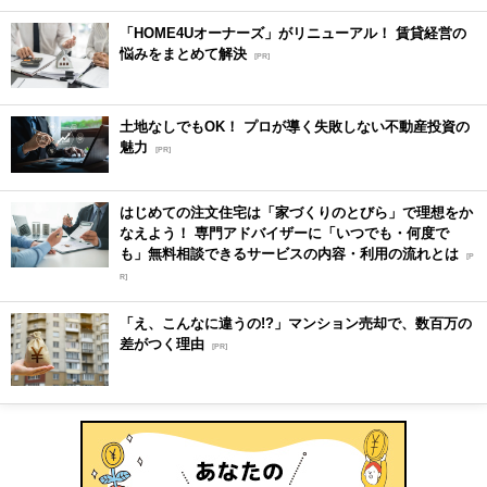
「HOME4Uオーナーズ」がリニューアル！ 賃貸経営の
悩みをまとめて解決
[PR]
土地なしでもOK！ プロが導く失敗しない不動産投資の
魅力
[PR]
はじめての注文住宅は「家づくりのとびら」で理想をか
なえよう！ 専門アドバイザーに「いつでも・何度で
も」無料相談できるサービスの内容・利用の流れとは
[P
R]
「え、こんなに違うの!?」マンション売却で、数百万の
差がつく理由
[PR]