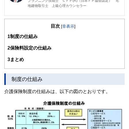
プランニング技能士 ＣＦＰ(R)（日本ＦＰ協会認定） 宅
地建物取引士 上級心理カウンセラー
私がＦＰ相談を行うとき、一番優先していることは「あなた
が前向きになれるかどうか」です。セミナーを行うときに、
目次
大事にしていることは「楽しいかどうか」です。
[
非表示
]
1
制度の仕組み
ファイナンシャル・プランニングは、数字遊びであってはな
りません。そこに「幸せ」や「前向きな気持ち」があって初
めて価値があるものです。私は、そういった気持ちを何より
2
保険料設定の仕組み
も大切に思っています。
3
まとめ
制度の仕組み
介護保険制度の仕組みは、以下の図のとおりです。