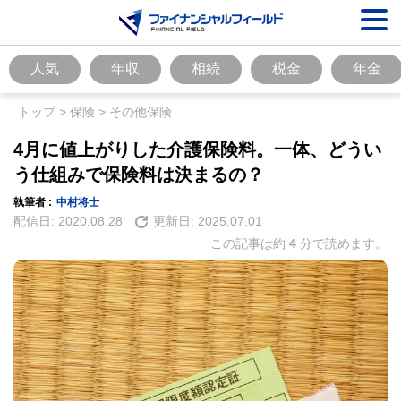
人気
年収
相続
税金
年金
トップ
>
保険
>
その他保険
4月に値上がりした介護保険料。一体、どうい
う仕組みで保険料は決まるの？
執筆者 :
中村将士
配信日:
2020.08.28
更新日:
2025.07.01
この記事は約
4
分で読めます。