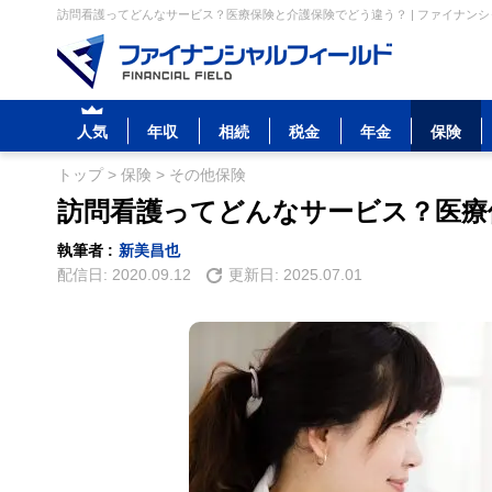
訪問看護ってどんなサービス？医療保険と介護保険でどう違う？ | ファイナン
人気
年収
相続
税金
年金
保険
トップ
>
保険
>
その他保険
訪問看護ってどんなサービス？医療
執筆者 :
新美昌也
配信日:
2020.09.12
更新日:
2025.07.01