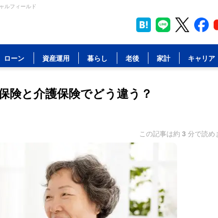
シャルフィールド
ローン
資産運用
暮らし
老後
家計
キャリア
保険と介護保険でどう違う？
この記事は約
3
分で読め