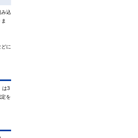
組み込
きま
などに
」は3
認定を