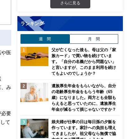
さらに見る
ランキング
週 間
月 間
父が亡くなった後も、母は父の「家
話や医
族カード」で買い物を続けていま
す。「自分の名義だから問題ない」
と言いますが、このまま利用を続け
てもよいのでしょうか？
素
遺族厚生年金をもらいながら、自分
言、み
の老齢厚生年金をもらう年齢（65
歳）になりました。両方とも全額も
らえると思っていたのに、遺族厚生
年金が減るって損じゃないですか？
が必要
応して
娘夫婦が仕事の日は毎日孫の夕飯を
作っています。家計への負担も増え
てきましたが、祖父母なら無償で協