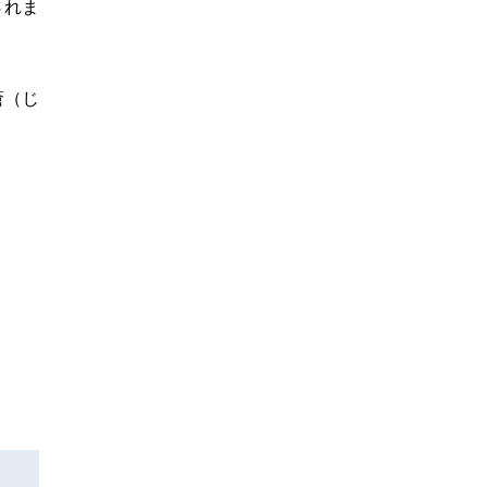
されま
瘡（じ