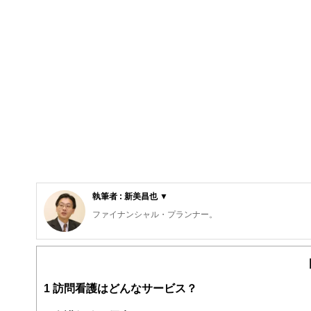
執筆者 : 新美昌也 ▼
ファイナンシャル・プランナー。
ライフプラン・キャッシュフロー分析に基づいた家計相談
購入、年金、資産運用、保険、離婚のお金などをテーマと
校以上の高校で実施。
また、保険や介護のお金に詳しいファイナンシャル・プラ
1
訪問看護はどんなサービス？
入院・介護のお金」（技術評論社）がある。
http://fp-trc.com/