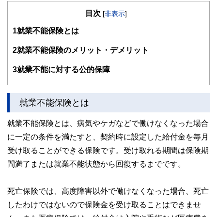
る知識を持つことが重要と思いFP資格を取得。FPとして独
目次
立後はライフプランの作成と実行サポートを中心にサービス
[
非表示
]
を提供。
1
就業不能保険とは
親身なアドバイスと分かりやすい説明を心掛けて、地域に根
ざしたFPとして活動中。日本FP協会2017年「くらしとお金
2
就業不能保険のメリット・デメリット
のFP相談室」相談員、2018年「FP広報センター」スタッ
フ。
3
就業不能に対する公的保障
https://mitaka-fp.jp
就業不能保険とは
就業不能保険とは、病気やケガなどで働けなくなった場合
に一定の条件を満たすと、契約時に設定した給付金を毎月
受け取ることができる保険です。受け取れる期間は保険期
間満了または就業不能状態から回復するまでです。
死亡保険では、高度障害以外で働けなくなった場合、死亡
したわけではないので保険金を受け取ることはできませ