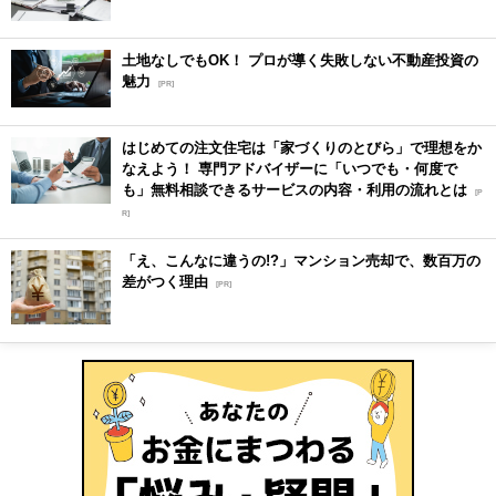
土地なしでもOK！ プロが導く失敗しない不動産投資の
魅力
[PR]
はじめての注文住宅は「家づくりのとびら」で理想をか
なえよう！ 専門アドバイザーに「いつでも・何度で
も」無料相談できるサービスの内容・利用の流れとは
[P
R]
「え、こんなに違うの!?」マンション売却で、数百万の
差がつく理由
[PR]