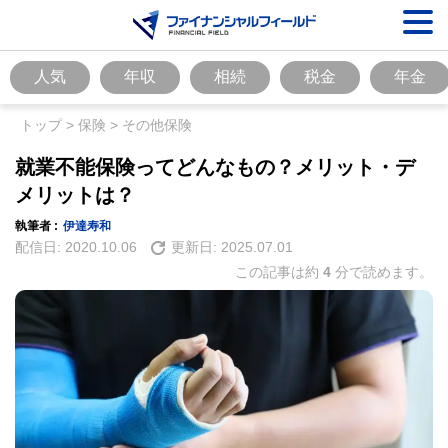
人気
年収
相続
税金
年金
トップ
>
保険
>
その他保険
就業不能保険ってどんなもの？メリット・デ
メリットは？
執筆者 :
伊達寿和
配信日:
2020.10.06
更新日:
2025.07.01
この記事は約
4
分で読めます。