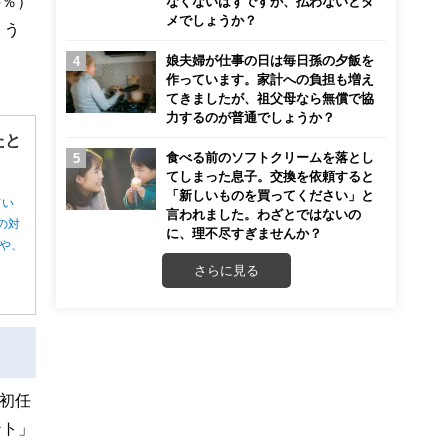
5％）
なくないはずですが、払わないとダ
メでしょうか？
ょう
娘夫婦が仕事の日は毎日孫の夕飯を
作っています。家計への負担も増え
てきましたが、祖父母なら無償で協
力するのが普通でしょうか？
たと
食べる前のソフトクリームを落とし
てしまった息子。交換を依頼すると
「新しいものを買ってください」と
てい
言われました。わざとではないの
の対
に、理不尽すぎませんか？
や、
さらに見る
初任
ント」