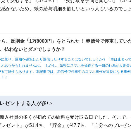
見て安心する」（37.5％）、「受け取る手間も楽しい」（37.
実感がないため、紙の給与明細を欲しいという人もいるのでし
たら、反則金「1万8000円」をとられた！ 赤信号で停車してい
、払わないとダメでしょうか？
手に取り、通知を確認したり返信したりすることはないでしょうか？ 「車は止まっ
」と思うかもしれませんね。 しかし、気軽にスマホを操作する一瞬の行為が反則金
がる可能性もあります。本記事では、赤信号で停車中のスマホ操作が違反になる事例
します。
レゼントする人が多い
、新入社員の多くが初めての給料を受け取る日でした。そこで、
ゼント」が51.4％、「貯金」が47.7％、「自分へのプレゼ