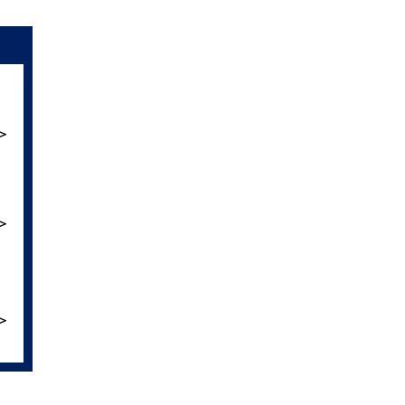
＞
＞
＞