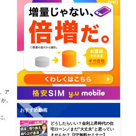
【PR】
、ア
うか。
おすすめ動画
に、
どうしたらいい？金利上昇時代の住
宅ローン／まだ”大丈夫”と思ってい
ませんか？【FP無料セミナー】