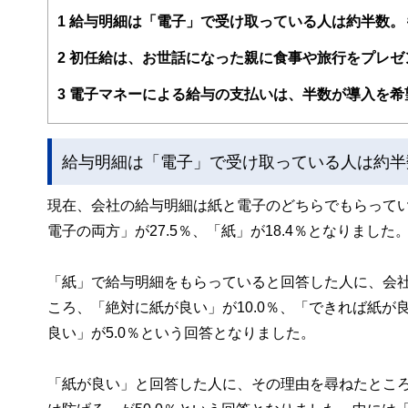
編集部のメンバーは、ファイナンシャルプランナーの資格
案から記事掲載まですべての工程に関わることで、読者目
1
給与明細は「電子」で受け取っている人は約半数。
FinancialFieldの特徴は、ファイナンシャルプラ
2
初任給は、お世話になった親に食事や旅行をプレゼ
ー、公認会計士、社会保険労務士、行政書士、投資アナリ
え、むずかしく感じられる年金や税金、相続、保険、ロー
3
電子マネーによる給与の支払いは、半数が導入を希
このように編集経験豊富なメンバーと金融や経済に精通し
と、読み応えのあるコンテンツと確かな情報発信を実現し
給与明細は「電子」で受け取っている人は約半
私たちは、快適でより良い生活のアイデアを提供するお金
現在、会社の給与明細は紙と電子のどちらでもらってい
電子の両方」が27.5％、「紙」が18.4％となりま
「紙」で給与明細をもらっていると回答した人に、会
ころ、「絶対に紙が良い」が10.0％、「できれば紙が良
良い」が5.0％という回答となりました。
「紙が良い」と回答した人に、その理由を尋ねたところ