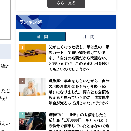
画立
さらに見る
ンナ
迎
ランキング
こ
週 間
月 間
父が亡くなった後も、母は父の「家
族カード」で買い物を続けていま
す。「自分の名義だから問題ない」
と言いますが、このまま利用を続け
「紙と
てもよいのでしょうか？
遺族厚生年金をもらいながら、自分
の老齢厚生年金をもらう年齢（65
したと
歳）になりました。両方とも全額も
らえると思っていたのに、遺族厚生
子が
年金が減るって損じゃないですか？
運転中に「LINE」の返信をしたら、
反則金「1万8000円」をとられた！
漏えい
赤信号で停車していたときなので危