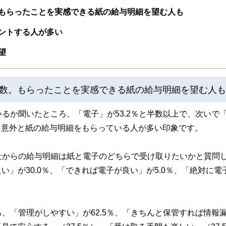
取得者を中心に「お金や暮らし」に関する書籍・雑誌の編集経験者で構成され、企
線のコンテンツを追求しています。
もらったことを実感できる紙の給与明細を望む人も
ンナー、弁護士、税理士、宅地建物取引士、相続診断士、住宅ローンアドバイザー、DCプラ
ントする人が多い
スト、キャリアコンサルタントなど150名以上の有資格者を執筆者・監修者として
ンなどの話をわかりやすく発信している点です。
望
た執筆者・監修者による執筆体制を築くことで、内容のわかりやすさはもちろんの
ています。
数。もらったことを実感できる紙の給与明細を望む人も
のコンシェルジュを目指します。
るか聞いたところ、「電子」が53.2％と半数以上で、次いで
した。意外と紙の給与明細をもらっている人が多い印象です。
社からの給与明細は紙と電子のどちらで受け取りたいかと質問
い」が30.0％、「できれば電子が良い」が5.0％、「絶対に電
、「管理がしやすい」が62.5％、「きちんと保管すれば情報