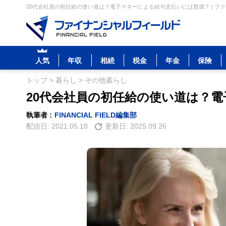
20代会社員の初任給の使い道は？電子マネーによる給与支払いには賛成？ | フ
人気
年収
相続
税金
年金
保険
トップ
>
暮らし
>
その他暮らし
20代会社員の初任給の使い道は？
執筆者 :
FINANCIAL FIELD編集部
配信日:
2021.05.18
更新日:
2025.09.26