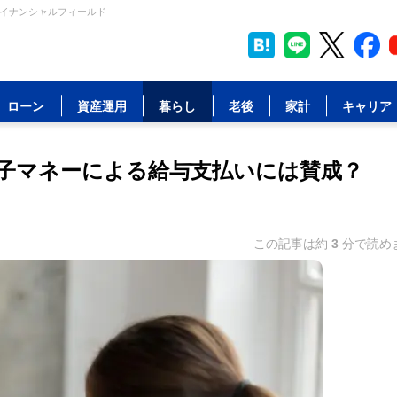
ァイナンシャルフィールド
ローン
資産運用
暮らし
老後
家計
キャリア
電子マネーによる給与支払いには賛成？
この記事は約
3
分で読め