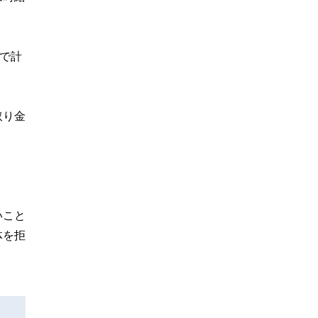
で計
取り金
いこと
体を拒