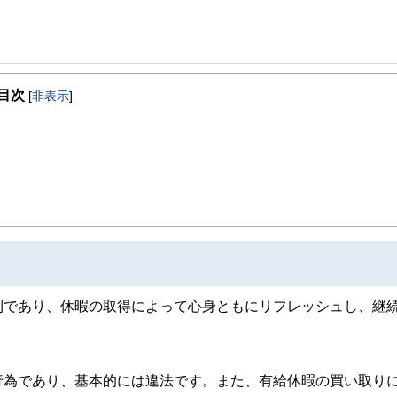
取得者を中心に「お金や暮らし」に関する書籍・雑誌の編集経験者で構成され、企
線のコンテンツを追求しています。
, 防災士
ンナー、弁護士、税理士、宅地建物取引士、相続診断士、住宅ローンアドバイザー、DCプラ
し、全国各所に居住。早期退職後は、新たな知識習得に貪欲に努めるとともに、自
スト、キャリアコンサルタントなど150名以上の有資格者を執筆者・監修者として
目次
、資産運用」などの実体験をベースとして、個別相談、セミナー講師など精力的に
[
非表示
]
ンなどの話をわかりやすく発信している点です。
マンション居住者への支援を実施。妻と長女と犬１匹。
た執筆者・監修者による執筆体制を築くことで、内容のわかりやすさはもちろんの
ています。
のコンシェルジュを目指します。
利であり、休暇の取得によって心身ともにリフレッシュし、継
行為であり、基本的には違法です。また、有給休暇の買い取り