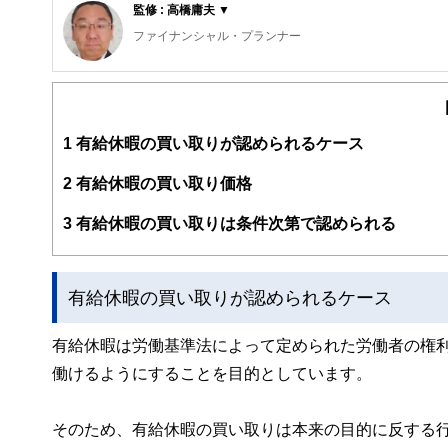
監修 : 高橋庸夫 ▼
編集部のメンバーは、ファイナンシャルプランナーの資格
ファイナンシャル・プランナー
案から記事掲載まですべての工程に関わることで、読者目
住宅ローンアドバイザー ,宅地建物取引士, マンション管理士
FinancialFieldの特徴は、ファイナンシャルプラ
サラリーマン生活２４年、その間１０回以上の転勤を経験
ー、公認会計士、社会保険労務士、行政書士、投資アナリ
経験した「サラリーマンの退職、住宅ローン、子育て教育
え、むずかしく感じられる年金や税金、相続、保険、ロー
動。また、マンション管理士として管理組合運営や役員や
1
有給休暇の買い取りが認められるケース
このように編集経験豊富なメンバーと金融や経済に精通し
と、読み応えのあるコンテンツと確かな情報発信を実現し
2
有給休暇の買い取り価格
私たちは、快適でより良い生活のアイデアを提供するお金
3
有給休暇の買い取りは条件次第で認められる
有給休暇の買い取りが認められるケース
有給休暇は労働基準法によって定められた労働者の権
働けるようにすることを目的としています。
そのため、有給休暇の買い取りは本来の目的に反する