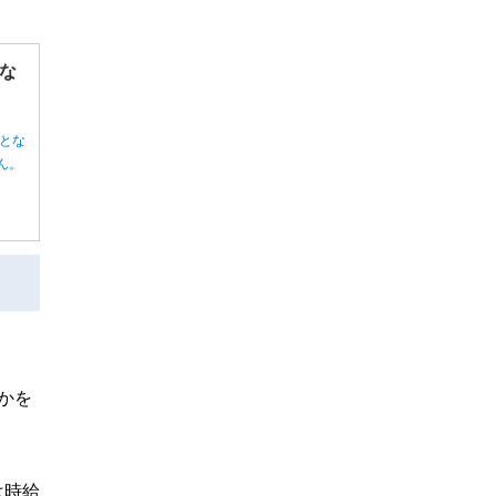
な
とな
ん。
かを
は時給