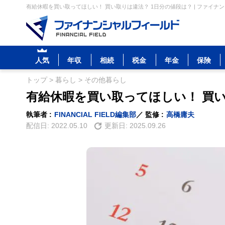
有給休暇を買い取ってほしい！ 買い取りは違法？ 1日分の値段は？ | ファイナ
人気
年収
相続
税金
年金
保険
トップ
>
暮らし
>
その他暮らし
有給休暇を買い取ってほしい！ 買い
執筆者 :
FINANCIAL FIELD編集部
／ 監修 :
高橋庸夫
配信日:
2022.05.10
更新日:
2025.09.26