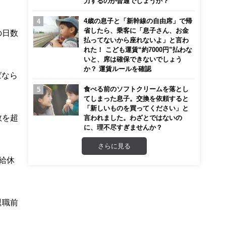
力するのが普通でしょうか？
4歳の息子と「新幹線の自由席」で帰
省したら、乗客に「息子さん、お金
の日数
払ってないから座れないよ」と言わ
れた！ こども運賃“約7000円”払わな
いと、席は確保できないでしょう
か？ 運賃ルールを確認
ばなら
食べる前のソフトクリームを落とし
てしまった息子。交換を依頼すると
「新しいものを買ってください」と
数を超
言われました。わざとではないの
に、理不尽すぎませんか？
さらに見る
給休
退職前