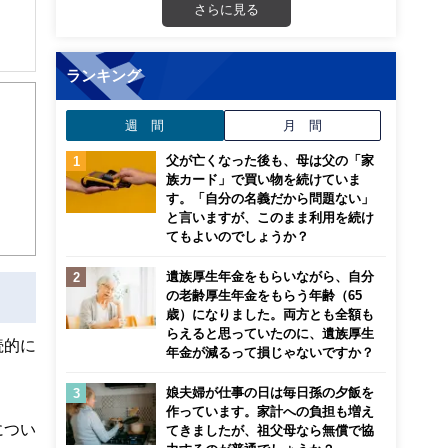
さらに見る
画立
ランキング
ンナ
らが
迎
活
週 間
月 間
こ
父が亡くなった後も、母は父の「家
族カード」で買い物を続けていま
す。「自分の名義だから問題ない」
と言いますが、このまま利用を続け
てもよいのでしょうか？
遺族厚生年金をもらいながら、自分
の老齢厚生年金をもらう年齢（65
歳）になりました。両方とも全額も
らえると思っていたのに、遺族厚生
続的に
年金が減るって損じゃないですか？
娘夫婦が仕事の日は毎日孫の夕飯を
作っています。家計への負担も増え
につい
てきましたが、祖父母なら無償で協