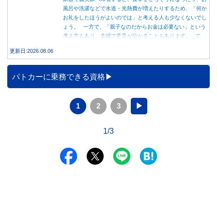
風呂や洗濯などで水道・光熱費が増えたりするため、「何か
お礼をしたほうがよいのでは」と考える人も少なくないでし
ょう。 一方で、「親子なのだからお金は必要ない」という
考え方もあり、夫婦で意見が分かることもあります。 で
は、実際に義実家へ泊まる際、お金を渡している家庭はどの
更新日:2026.08.06
くらいあるのでしょうか。本記事では、帰省時に宿泊費を渡
す家庭の割合や、感謝の気持ちを伝える方法について解説し
ます。
パトカーに乗務できる資格
1
2
3
▶
1/3