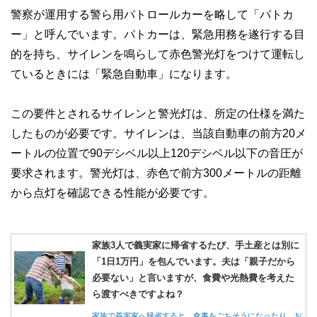
警察が運用する警ら用パトロールカーを略して「パトカ
ー」と呼んでいます。パトカーは、緊急用務を遂行する目
的を持ち、サイレンを鳴らして赤色警光灯をつけて運転し
ているときには「緊急自動車」になります。
この要件とされるサイレンと警光灯は、所定の仕様を満た
したものが必要です。サイレンは、当該自動車の前方20メ
ートルの位置で90デシベル以上120デシベル以下の音圧が
要求されます。警光灯は、赤色で前方300メートルの距離
から点灯を確認できる性能が必要です。
家族3人で義実家に帰省するたび、手土産とは別に
「1日1万円」を包んでいます。夫は「親子だから
必要ない」と言いますが、食費や光熱費を考えた
ら渡すべきですよね？
家族で義実家へ帰省すると、食事をごちそうになったり、お