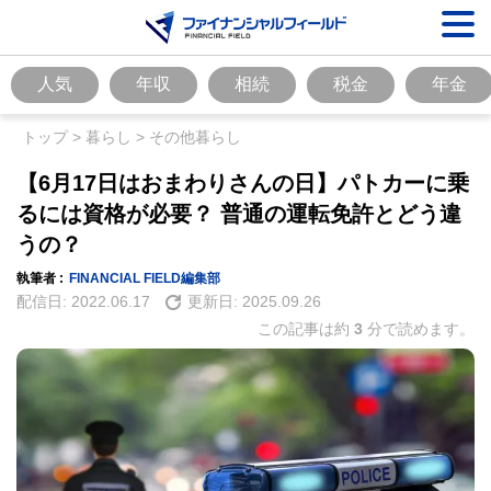
人気
年収
相続
税金
年金
トップ
>
暮らし
>
その他暮らし
【6月17日はおまわりさんの日】パトカーに乗
るには資格が必要？ 普通の運転免許とどう違
うの？
執筆者 :
FINANCIAL FIELD編集部
配信日:
2022.06.17
更新日:
2025.09.26
この記事は約
3
分で読めます。