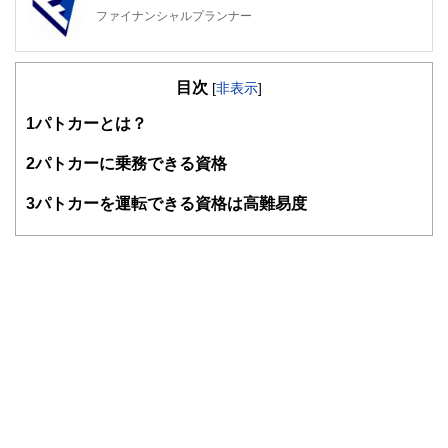
ファイナンシャルプランナー
FinancialField編集部は、金融、経済に関する記事を、日々
の暮らしにどのような影響を与えるかという視点で、お金の
目次
知識がない方でも理解できるようわかりやすく発信していま
[
非表示
]
す。
1
パトカーとは？
編集部のメンバーは、ファイナンシャルプランナーの資格取
得者を中心に「お金や暮らし」に関する書籍・雑誌の編集経
2
パトカーに乗務できる資格
験者で構成され、企画立案から記事掲載まですべての工程に
関わることで、読者目線のコンテンツを追求しています。
3
パトカーを運転できる資格は高難易度
FinancialFieldの特徴は、ファイナンシャルプランナー、弁
護士、税理士、宅地建物取引士、相続診断士、住宅ローンア
ドバイザー、DCプランナー、公認会計士、社会保険労務
士、行政書士、投資アナリスト、キャリアコンサルタントな
ど150名以上の有資格者を執筆者・監修者として迎え、むず
かしく感じられる年金や税金、相続、保険、ローンなどの話
をわかりやすく発信している点です。
このように編集経験豊富なメンバーと金融や経済に精通した
執筆者・監修者による執筆体制を築くことで、内容のわかり
やすさはもちろんのこと、読み応えのあるコンテンツと確か
な情報発信を実現しています。