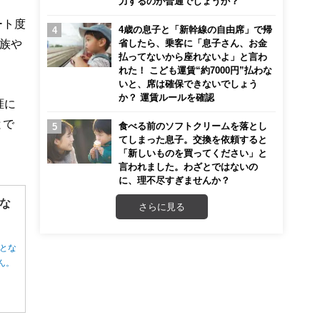
力するのが普通でしょうか？
ート度
4歳の息子と「新幹線の自由席」で帰
族や
省したら、乗客に「息子さん、お金
払ってないから座れないよ」と言わ
れた！ こども運賃“約7000円”払わな
いと、席は確保できないでしょう
か？ 運賃ルールを確認
涯に
とで
食べる前のソフトクリームを落とし
てしまった息子。交換を依頼すると
「新しいものを買ってください」と
言われました。わざとではないの
に、理不尽すぎませんか？
な
さらに見る
とな
ん。