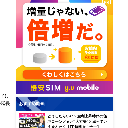
【PR】
ンドは
で延長
おすすめ動画
どうしたらいい？金利上昇時代の住
宅ローン／まだ”大丈夫”と思ってい
ませんか？【FP無料セミナー】