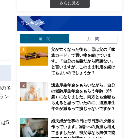
さらに見る
解でき
画立
ランキング
ンナ
週 間
月 間
迎
父が亡くなった後も、母は父の「家
族カード」で買い物を続けていま
こ
す。「自分の名義だから問題ない」
と言いますが、このまま利用を続け
てもよいのでしょうか？
遺族厚生年金をもらいながら、自分
業の多
の老齢厚生年金をもらう年齢（65
ラン
歳）になりました。両方とも全額も
らえると思っていたのに、遺族厚生
年金が減るって損じゃないですか？
娘夫婦が仕事の日は毎日孫の夕飯を
は5
作っています。家計への負担も増え
てきましたが、祖父母なら無償で協