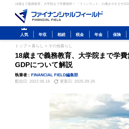
18歳まで義務教育、大学院まで学費無料！ 「フィンランド」の働きやすさやGD
人気
年収
相続
税金
年金
保険
トップ
>
暮らし
>
その他暮らし
18歳まで義務教育、大学院まで学
GDPについて解説
執筆者 :
FINANCIAL FIELD編集部
配信日:
2022.06.16
更新日:
2025.09.26