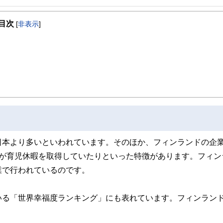
事を、日々の暮らしにどのような影響を与えるかという視点で、お金の知識がない方でも理
目次
[
非表示
]
取得者を中心に「お金や暮らし」に関する書籍・雑誌の編集経験者で構成され、企
線のコンテンツを追求しています。
ンナー、弁護士、税理士、宅地建物取引士、相続診断士、住宅ローンアドバイザー、DCプラ
！
スト、キャリアコンサルタントなど150名以上の有資格者を執筆者・監修者として
ンなどの話をわかりやすく発信している点です。
た執筆者・監修者による執筆体制を築くことで、内容のわかりやすさはもちろんの
ています。
のコンシェルジュを目指します。
日本より多いといわれています。そのほか、フィンランドの企
割が育児休暇を取得していたりといった特徴があります。フィン
業で行われているのです。
いる「世界幸福度ランキング」にも表れています。フィンランド