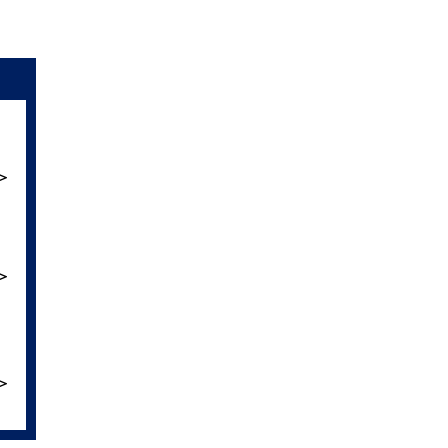
＞
＞
＞