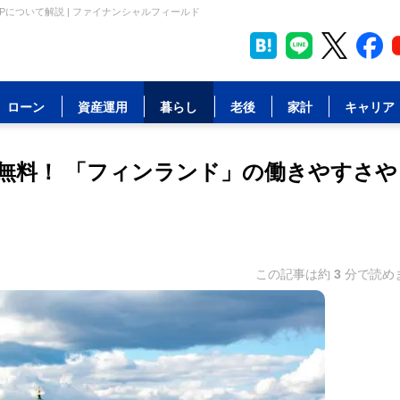
Pについて解説 | ファイナンシャルフィールド
ローン
資産運用
暮らし
老後
家計
キャリア
費無料！ 「フィンランド」の働きやすさや
この記事は約
3
分で読め