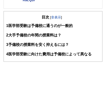
２級ファイナンシャルプランナー
大学在学中から行政書士、２級FP技能士、宅建士の資格を
目次
活かして活動を始める。
[
非表示
]
現在では行政書士・ファイナンシャルプランナーとして活躍
1
医学部受験は予備校に通うのが一般的
する傍ら、フリーライターとして精力的に活動中。広範な知
識をもとに市民法務から企業法務まで幅広く手掛ける。
2
大手予備校の年間の授業料は？
3
予備校の授業料を安く抑えるには？
4
医学部受験に向けた費用は予備校によって異なる