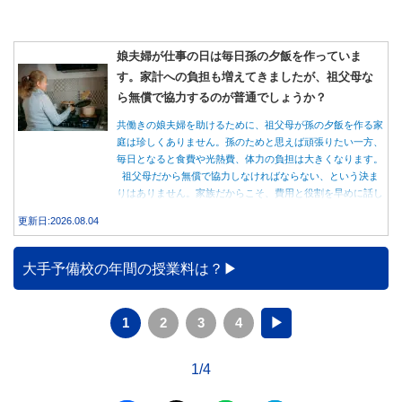
娘夫婦が仕事の日は毎日孫の夕飯を作っていま
す。家計への負担も増えてきましたが、祖父母な
ら無償で協力するのが普通でしょうか？
共働きの娘夫婦を助けるために、祖父母が孫の夕飯を作る家
庭は珍しくありません。孫のためと思えば頑張りたい一方、
毎日となると食費や光熱費、体力の負担は大きくなります。
祖父母だから無償で協力しなければならない、という決ま
りはありません。家族だからこそ、費用と役割を早めに話し
合うことが大切です。
更新日:2026.08.04
大手予備校の年間の授業料は？
1
2
3
4
▶
1/4