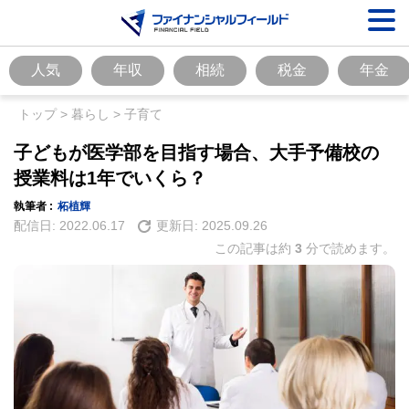
人気
年収
相続
税金
年金
トップ
>
暮らし
>
子育て
子どもが医学部を目指す場合、大手予備校の
授業料は1年でいくら？
執筆者 :
柘植輝
配信日:
2022.06.17
更新日:
2025.09.26
この記事は約
3
分で読めます。