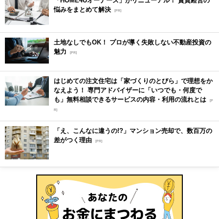
「HOME4Uオーナーズ」がリニューアル！ 賃貸経営の
悩みをまとめて解決
[PR]
土地なしでもOK！ プロが導く失敗しない不動産投資の
魅力
[PR]
はじめての注文住宅は「家づくりのとびら」で理想をか
なえよう！ 専門アドバイザーに「いつでも・何度で
も」無料相談できるサービスの内容・利用の流れとは
[P
R]
「え、こんなに違うの!?」マンション売却で、数百万の
差がつく理由
[PR]